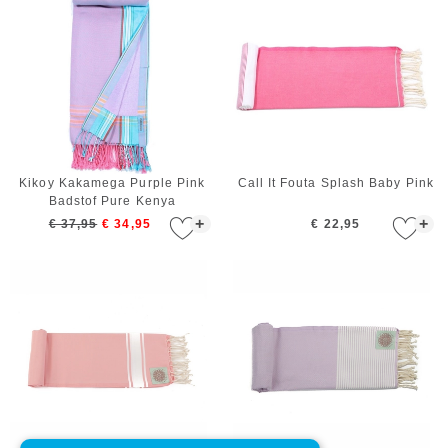
Kikoy Kakamega Purple Pink
Call It Fouta Splash Baby Pink
Badstof Pure Kenya
+
+
€ 37,95
€ 34,95
€ 22,95