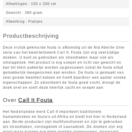
Afmetingen
100 x 200 cm
Gewicht
380 gram
Afwerking
Franjes
Productbeschrijving
Deze vrolijk gekleurde fouta is afkomstig uit de Nid Abeille Unie
serie van het kwaliteitsmerk Call It. Fouta zijn erg veelzijdige
doeken. U kunt ze gebruiken als strandlaken maar ook als
omslagdoek. Het product is erg soepel en licht van gewicht en
kan tot klein pakketje worden opgevouwen zodat de fouta altijd
gemakkelijk meegenomen kan worden. De fouta is gemaakt van
zeer goede kwaliteit katoen en heeft daardoor een aantal unieke
eigenschappen. Zo absorbeert de fouta goed vocht, droogt de
doek snel en voelt deze heerlijk zacht en soepel aan.
Over
Call It Fouta
Het Nederlandse merk Call It importeert traditionele
hamamdoeken en fouta's uit Afrika en biedt het hier in Nederland
aan. Beide producten zijn multifunctioneel en zijn te gebruiken
als strandlaken, omslagdoek of saunadoek. De doeken zijn erg
groot maar kunnen erg klein worden opgevouwen, daarnaast