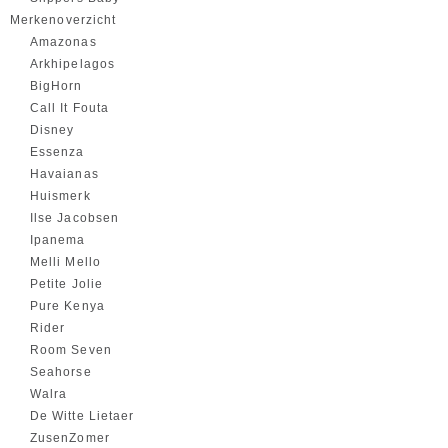
Merkenoverzicht
Amazonas
Arkhipelagos
BigHorn
Call It Fouta
Disney
Essenza
Havaianas
Huismerk
Ilse Jacobsen
Ipanema
Melli Mello
Petite Jolie
Pure Kenya
Rider
Room Seven
Seahorse
Walra
De Witte Lietaer
ZusenZomer