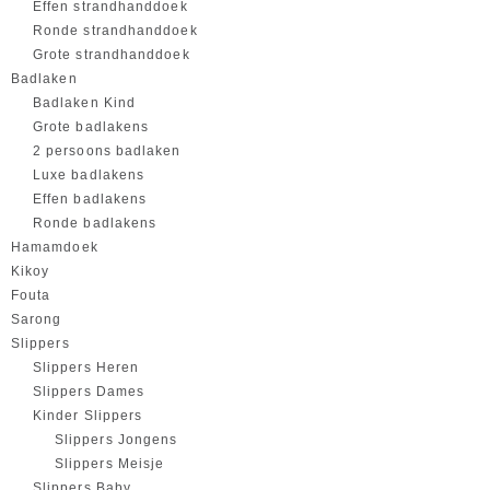
Effen strandhanddoek
Ronde strandhanddoek
Grote strandhanddoek
Badlaken
Badlaken Kind
Grote badlakens
2 persoons badlaken
Luxe badlakens
Effen badlakens
Ronde badlakens
Hamamdoek
Kikoy
Fouta
Sarong
Slippers
Slippers Heren
Slippers Dames
Kinder Slippers
Slippers Jongens
Slippers Meisje
Slippers Baby