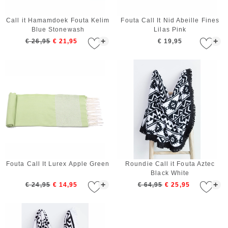
Call it Hamamdoek Fouta Kelim
Fouta Call It Nid Abeille Fines
Blue Stonewash
Lilas Pink
+
+
€ 26,95
€ 21,95
€ 19,95
Fouta Call It Lurex Apple Green
Roundie Call it Fouta Aztec
Black White
+
+
€ 24,95
€ 14,95
€ 64,95
€ 25,95