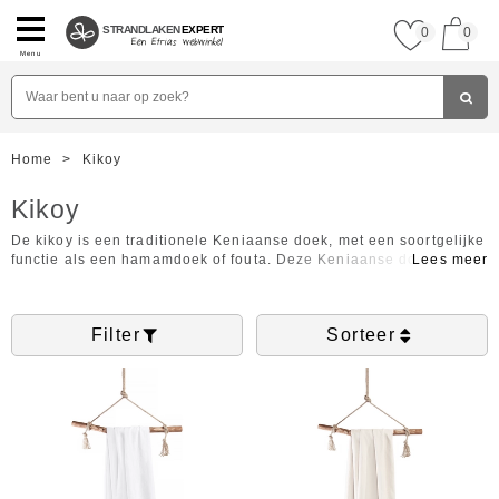
STRANDLAKEN
EXPERT
0
0
Menu
Home
>
Kikoy
Kikoy
De kikoy is een traditionele Keniaanse doek, met een soortgelijke
functie als een hamamdoek of fouta. Deze Keniaanse doeken
vallen extra op vanwege de kleurrijke en vrolijke dessins. De
kikoys hebben een aantal eigenschappen waardoor ze zeer
prettig voor in de sauna zijn. Deze doeken zijn namelijk licht van
Filter
Sorteer
gewicht, vocht absorberend, snel drogend en soepel waardoor te
gebruiken als omslagdoek. Klik op onderstaande afbeeldingen
voor meer informatie en om uw kikoy direct online te kopen.