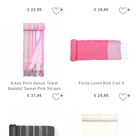
+
+
€ 22,95
€ 19,95
Kikoy Pure Kenya Towel
Fouta Lurex Red Call It
Badstof Sweet Pink Stripes
+
+
€ 37,95
€ 24,95