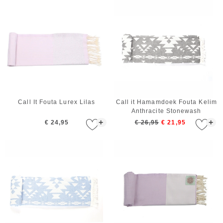
Call It Fouta Lurex Lilas
Call it Hamamdoek Fouta Kelim
Anthracite Stonewash
+
+
€ 24,95
€ 26,95
€ 21,95