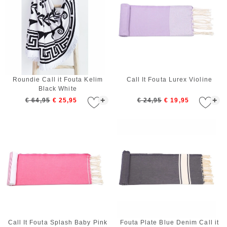
Roundie Call it Fouta Kelim
Call It Fouta Lurex Violine
Black White
+
+
€ 64,95
€ 25,95
€ 24,95
€ 19,95
Call It Fouta Splash Baby Pink
Fouta Plate Blue Denim Call it