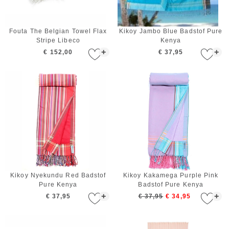
Fouta The Belgian Towel Flax
Kikoy Jambo Blue Badstof Pure
Stripe Libeco
Kenya
+
+
€ 152,00
€ 37,95
Kikoy Nyekundu Red Badstof
Kikoy Kakamega Purple Pink
Pure Kenya
Badstof Pure Kenya
+
+
€ 37,95
€ 37,95
€ 34,95