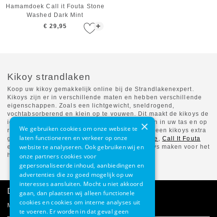
Hamamdoek Call it Fouta Stone
Washed Dark Mint
+
€ 29,95
Kikoy strandlaken
Koop uw kikoy gemakkelijk online bij de Strandlakenexpert.
Kikoys zijn er in verschillende maten en hebben verschillende
eigenschappen. Zoals een lichtgewicht, sneldrogend,
vochtabsorberend en klein op te vouwen. Dit maakt de kikoys de
ideale strandlakens om makkelijk mee te nemen in uw tas en op
×
We gebruiken cookies om onze website te
reis. Dankzij de kleurrijke vertoning kunt u met een kikoys extra
laten functioneren en verkeer op onze
genieten van zomerse vakantiedagen.
Seahorse
,
Call It Fouta
website te analyseren. Ook gebruiken wij en
en
Pure-Kenya
zijn merken die geweldige kikoys maken voor het
hele gezin.
onze partners cookies voor
gepersonaliseerde inhoud, aanbiedingen en
advertenties die zo goed mogelijk op uw
interesses aansluiten. Mocht u niet akkoord
Direct advies
gaan, dan plaatsen wij alleen functionele
cookies en cookies om interne analyses uit
Mail onze klantenservice
te voeren. Er worden in dat geval geen