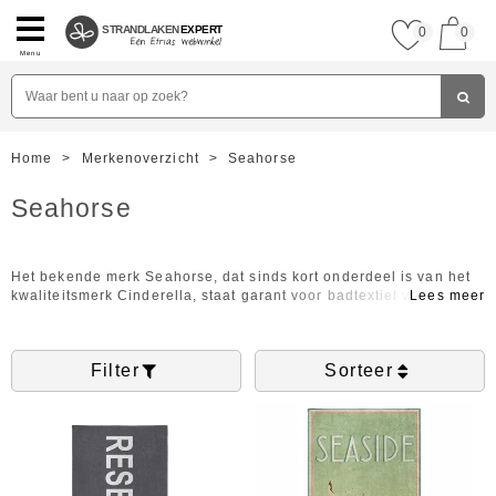
STRANDLAKEN
EXPERT
0
0
Menu
Home
>
Merkenoverzicht
>
Seahorse
Seahorse
Het bekende merk Seahorse, dat sinds kort onderdeel is van het
kwaliteitsmerk Cinderella, staat garant voor badtextiel van een
hoge kwaliteit. De collectie van Seahorse bestaat uit extra lange
strandlakens met een lengte van 200 cm in plaats van de
gebruikelijke 180 cm. De strandlakens zijn vervaardigd uit
Filter
Sorteer
heerlijk zachte velours van 400 gram m² en verkrijgbaar in
verschillende kleuren. U kunt op onderstaande afbeeldingen
klikken voor meer informatie en om direct uw Seahorse
strandlaken te kopen of gebruik maken van onze filter aan de
linkerkant om de gewenste maat, soort en kleur te selecteren.