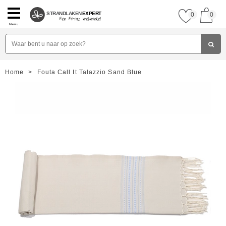
STRANDLAKEN
EXPERT
0
0
Menu
Home
>
Fouta Call It Talazzio Sand Blue