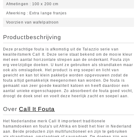
Afmetingen
100 x 200 cm
Afwerking
Extra lange franjes
Voorzien van wafelpatroon
Productbeschrijving
Deze prachtige fouta is afkomstig uit de Talazzio serie van
kwaliteitsmerk Call It. Deze serie staat bekend om de mooie kleur
met een aantal horizontale strepen aan de onderkant. Fouta zijn
erg veelzijdige doeken. U kunt ze gebruiken als strandlaken maar
ook als omslagdoek. Het product is erg soepel en licht van
gewicht en kan tot klein pakketje worden opgevouwen zodat de
fouta altijd gemakkelijk meegenomen kan worden. De fouta is
gemaakt van zeer goede kwaliteit katoen en heeft daardoor een
aantal unieke eigenschappen. Zo absorbeert de fouta goed vocht,
droogt de doek snel en voelt deze heerlijk zacht en soepel aan.
Over
Call It Fouta
Het Nederlandse merk Call It importeert traditionele
hamamdoeken en fouta's uit Afrika en biedt het hier in Nederland
aan. Beide producten zijn multifunctioneel en zijn te gebruiken
als strandlaken, omslagdoek of saunadoek. De doeken zijn erg