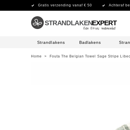
Gratis verzending vanaf € 50
Achteraf be
STRANDLAKEN
EXPERT
Strandlakens
Badlakens
Stra
Home
>
Fouta The Belgian Towel Sage Stripe Libe