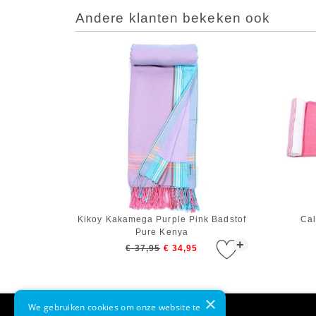
Andere klanten bekeken ook
Kikoy Kakamega Purple Pink Badstof
Cal
Pure Kenya
+
€ 37,95
€ 34,95
×
We gebruiken cookies om onze website te