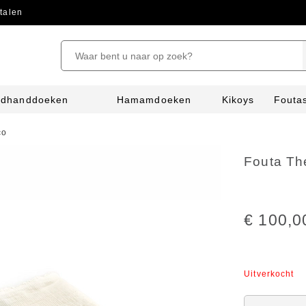
talen
ndhanddoeken
Hamamdoeken
Kikoys
Fouta
co
Fouta Th
€ 100,0
Uitverkocht