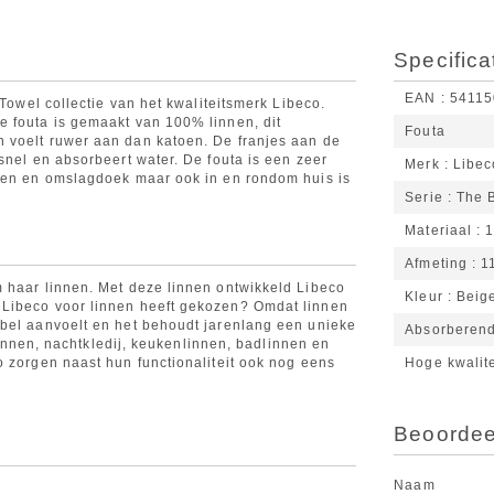
Specifica
EAN
54115
 Towel collectie van het kwaliteitsmerk Libeco.
e fouta is gemaakt van 100% linnen, dit
Fouta
 voelt ruwer aan dan katoen. De franjes aan de
snel en absorbeert water. De fouta is een zeer
Merk
Libec
aken en omslagdoek maar ook in en rondom huis is
Serie
The 
Materiaal
Afmeting
1
 haar linnen. Met deze linnen ontwikkeld Libeco
Kleur
Beig
 Libeco voor linnen heeft gekozen? Omdat linnen
abel aanvoelt en het behoudt jarenlang een unieke
Absorberend
llinnen, nachtkledij, keukenlinnen, badlinnen en
o zorgen naast hun functionaliteit ook nog eens
Hoge kwalite
Beoordeel
Naam