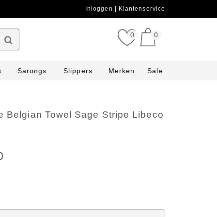
Inloggen
Klantenservice
0
0
s
Sarongs
Slippers
Merken
Sale
e Belgian Towel Sage Stripe Libeco
0