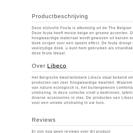
Productbeschrijving
Deze stijlvolle Fouta is afkomstig uit de The Belgian
Deze fouta heeft mooie beige en groene accenten. D
hoogwaardige materiaal wordt geweven uit katoen en
doek zorgen voor een speels effect. De fouta droogt 
veelzijdige doek, u kunt hem gebruiken als strandl
deze fouta ideaal.
Over
Libeco
Het Belgische kwaliteitsmerk Libeco staat bekend om
producten van zeer hoogwaardige kwaliteit. Waarom
van nature ecologisch is, het buitengewoon comfort
uitstraling. In deze collectie vindt u bedlinnen, tafe
diverse accessoires in vlas. De producten van Libec
voor een unieke uitstraling in uw huis.
Reviews
Er zijn nog geen reviews over dit product