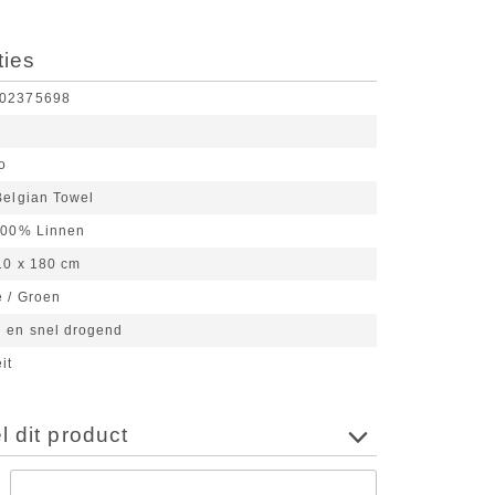
ties
02375698
o
Belgian Towel
100% Linnen
10 x 180 cm
e / Groen
 en snel drogend
it
 dit product