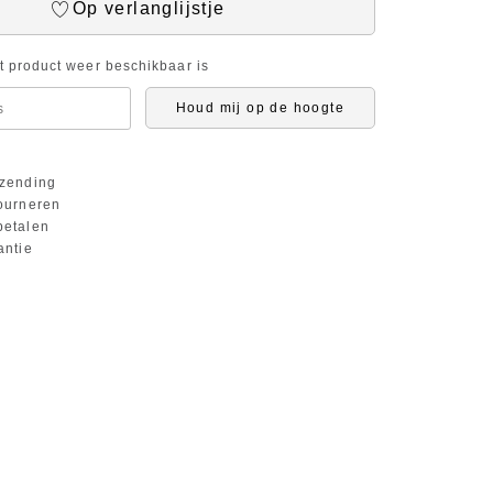
Op verlanglijstje
it product weer beschikbaar is
Houd mij op de hoogte
zending
ourneren
etalen
antie