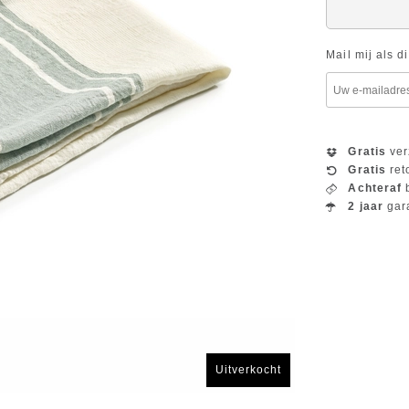
Mail mij als d
Gratis
ver
Gratis
ret
Achteraf
b
2 jaar
gar
Uitverkocht