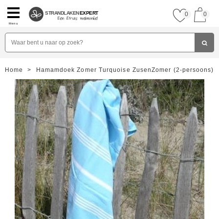
STRANDLAKEN
EXPERT
0
0
Menu
Home
>
Hamamdoek Zomer Turquoise ZusenZomer (2-persoons)