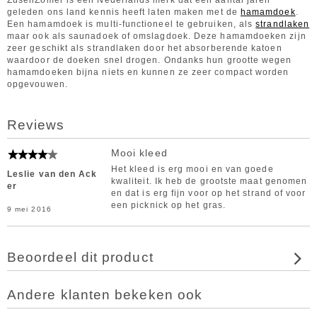
ZusenZomer is een Nederlands merk dat een aantal jaren
geleden ons land kennis heeft laten maken met de
hamamdoek
.
Een hamamdoek is multi-functioneel te gebruiken, als
strandlaken
maar ook als saunadoek of omslagdoek. Deze hamamdoeken zijn
zeer geschikt als strandlaken door het absorberende katoen
waardoor de doeken snel drogen. Ondanks hun grootte wegen
hamamdoeken bijna niets en kunnen ze zeer compact worden
opgevouwen.
Reviews
Mooi kleed
Het kleed is erg mooi en van goede
Leslie van den Ack
kwaliteit. Ik heb de grootste maat genomen
er
en dat is erg fijn voor op het strand of voor
een picknick op het gras.
9 mei 2016
Beoordeel dit product
Andere klanten bekeken ook