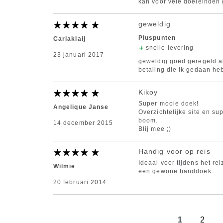
kan voor vele doeleinden
geweldig
Pluspunten
Carlaklaij
snelle levering
23 januari 2017
geweldig goed geregeld al
betaling die ik gedaan heb
Kikoy
Super mooie doek!
Angelique Janse
Overzichtelijke site en s
boom.
14 december 2015
Blij mee ;)
Handig voor op reis
Ideaal voor tijdens het rei
Wilmie
een gewone handdoek.
20 februari 2014
1
2