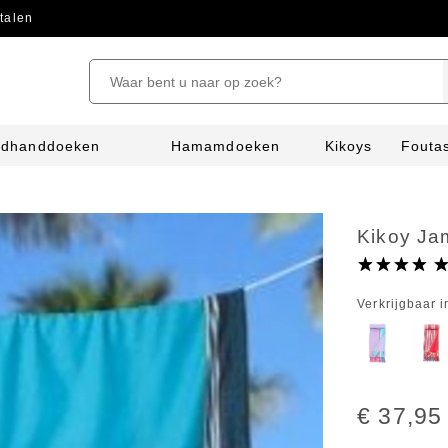
talen
ndhanddoeken
Hamamdoeken
Kikoys
Fouta
Kikoy Ja
Verkrijgbaar i
€ 37,95