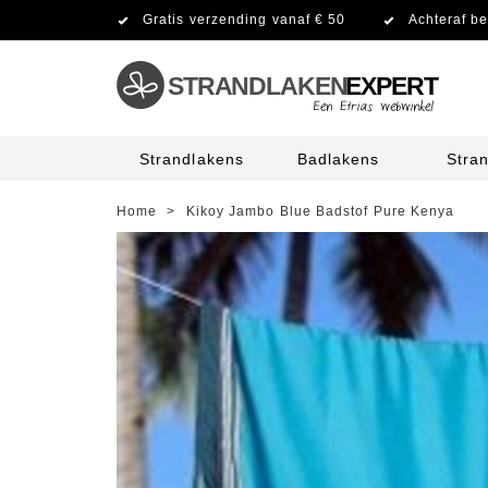
Gratis verzending vanaf € 50
Achteraf be
STRANDLAKEN
EXPERT
Strandlakens
Badlakens
Stra
Home
>
Kikoy Jambo Blue Badstof Pure Kenya