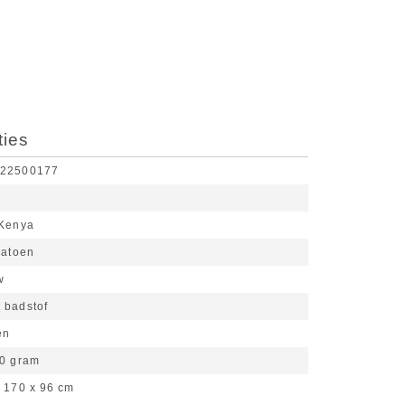
ties
322500177
 Kenya
atoen
w
 badstof
en
0 gram
170 x 96 cm