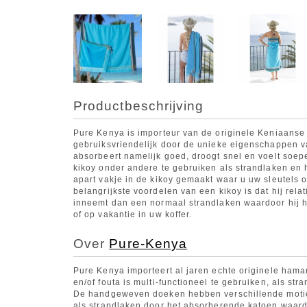
Productbeschrijving
Pure Kenya is importeur van de originele Keniaanse
gebruiksvriendelijk door de unieke eigenschappen va
absorbeert namelijk goed, droogt snel en voelt soepe
kikoy onder andere te gebruiken als strandlaken en
apart vakje in de kikoy gemaakt waar u uw sleutels 
belangrijkste voordelen van een kikoy is dat hij rel
inneemt dan een normaal strandlaken waardoor hij h
of op vakantie in uw koffer.
Over
Pure-Kenya
Pure Kenya importeert al jaren echte originele ha
en/of fouta is multi-functioneel te gebruiken, als 
De handgeweven doeken hebben verschillende motiev
als strandlaken door het absorberende katoen waar