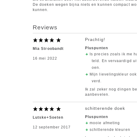
De doeken wegen bijna niets en kunnen compact wor
kunnen.
Reviews
Prachtig!
Pluspunten
Mia Stroobandt
Is precies zoals ik me 
16 mei 2022
teld. En vervaardigd u
oen.
Mijn lievelingskleur ook
verd.
Ik zal zeker nog dingen be
aanbevelen.
schitterende doek
Pluspunten
Lutske+Soeten
mooie afmeting
12 september 2017
schitterende kleuren