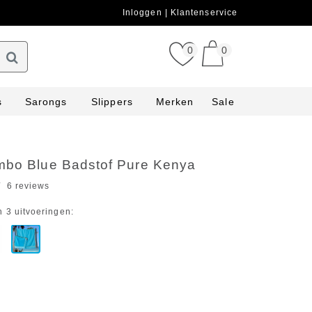
Inloggen
Klantenservice
0
0
s
Sarongs
Slippers
Merken
Sale
mbo Blue Badstof Pure Kenya
6 reviews
n 3 uitvoeringen: