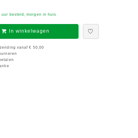
 uur besteld, morgen in huis
In winkelwagen
zending vanaf € 50,00
ourneren
etalen
antie