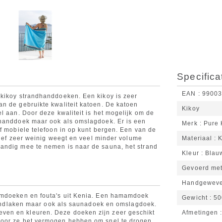
Specifica
EAN
9900
 kikoy strandhanddoeken. Een kikoy is zeer
n de gebruikte kwaliteit katoen. De katoen
Kikoy
l aan. Door deze kwaliteit is het mogelijk om de
 handdoek maar ook als omslagdoek. Er is een
Merk
Pure
of mobiele telefoon in op kunt bergen. Een van de
atief zeer weinig weegt en veel minder volume
Materiaal
K
andig mee te nemen is naar de sauna, het strand
Kleur
Blau
Gevoerd met
Handgewev
mamdoeken en fouta's uit Kenia. Een hamamdoek
Gewicht
50
strandlaken maar ook als saunadoek en omslagdoek.
en en kleuren. Deze doeken zijn zeer geschikt
Afmetingen
door ze het vermogen hebben om snel te drogen.