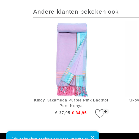
Andere klanten bekeken ook
Kikoy Kakamega Purple Pink Badstof
Kiko
Pure Kenya
+
€ 37,95
€ 34,95
×
We gebruiken cookies om onze website te