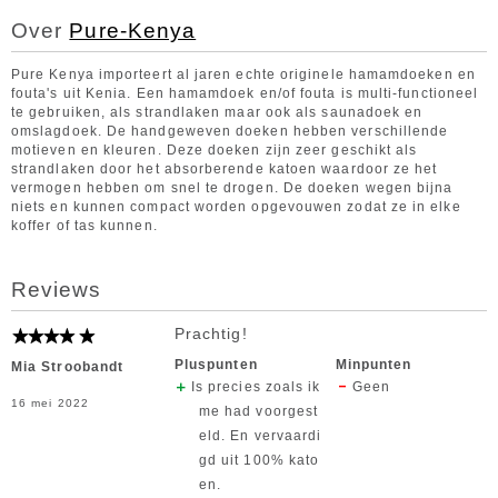
Over
Pure-Kenya
Pure Kenya importeert al jaren echte originele hamamdoeken en
fouta's uit Kenia. Een hamamdoek en/of fouta is multi-functioneel
te gebruiken, als strandlaken maar ook als saunadoek en
omslagdoek. De handgeweven doeken hebben verschillende
motieven en kleuren. Deze doeken zijn zeer geschikt als
strandlaken door het absorberende katoen waardoor ze het
vermogen hebben om snel te drogen. De doeken wegen bijna
niets en kunnen compact worden opgevouwen zodat ze in elke
koffer of tas kunnen.
Reviews
Prachtig!
Pluspunten
Minpunten
Mia Stroobandt
Is precies zoals ik
Geen
16 mei 2022
me had voorgest
eld. En vervaardi
gd uit 100% kato
en.