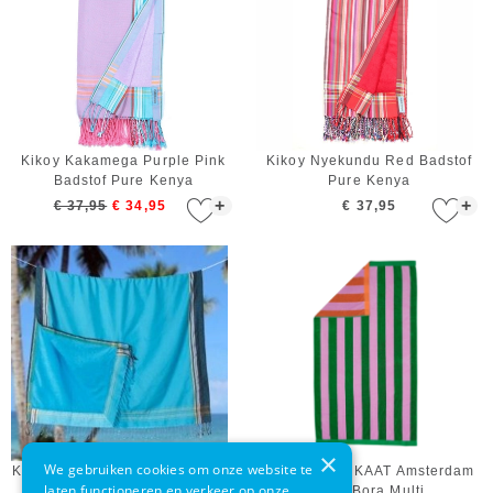
Kikoy Kakamega Purple Pink
Kikoy Nyekundu Red Badstof
Badstof Pure Kenya
Pure Kenya
+
+
€ 37,95
€ 34,95
€ 37,95
×
We gebruiken cookies om onze website te
Kikoy Jambo Blue Badstof Pure
Strandlaken KAAT Amsterdam
laten functioneren en verkeer op onze
Kenya
Bora Bora Multi