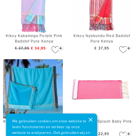
Kikoy Kakamega Purple Pink
Kikoy Nyekundu Red Badstof
Badstof Pure Kenya
Pure Kenya
+
+
€ 37,95
€ 34,95
€ 37,95
×
We gebruiken cookies om onze website te
Kikoy Jambo Blue Badstof Pure
Call It Fouta Splash Baby Pink
laten functioneren en verkeer op onze
Kenya
website te analyseren. Ook gebruiken wij en
+
+
€ 37,95
€ 22,95