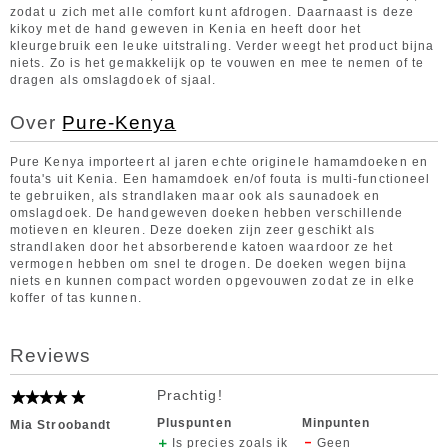
zodat u zich met alle comfort kunt afdrogen. Daarnaast is deze
kikoy met de hand geweven in Kenia en heeft door het
kleurgebruik een leuke uitstraling. Verder weegt het product bijna
niets. Zo is het gemakkelijk op te vouwen en mee te nemen of te
dragen als omslagdoek of sjaal.
Over
Pure-Kenya
Pure Kenya importeert al jaren echte originele hamamdoeken en
fouta's uit Kenia. Een hamamdoek en/of fouta is multi-functioneel
te gebruiken, als strandlaken maar ook als saunadoek en
omslagdoek. De handgeweven doeken hebben verschillende
motieven en kleuren. Deze doeken zijn zeer geschikt als
strandlaken door het absorberende katoen waardoor ze het
vermogen hebben om snel te drogen. De doeken wegen bijna
niets en kunnen compact worden opgevouwen zodat ze in elke
koffer of tas kunnen.
Reviews
Prachtig!
Pluspunten
Minpunten
Mia Stroobandt
Is precies zoals ik
Geen