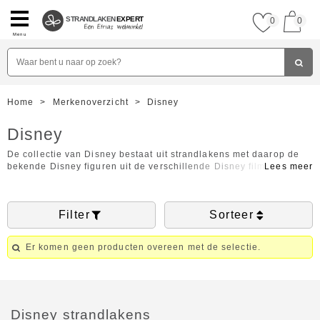
STRANDLAKEN
EXPERT
0
0
Menu
Home
>
Merkenoverzicht
>
Disney
Disney
De collectie van Disney bestaat uit strandlakens met daarop de
bekende Disney figuren uit de verschillende Disney films. De
strandlakens van Disney zijn van een uitstekende kwaliteit en
hebben een maat speciaal gemaakt voor kinderen. De
strandlakens zijn licht van gewicht en drogen zeer snel. U kunt op
Filter
Sorteer
onderstaande afbeeldingen klikken voor meer informatie of om
direct uw Disney strandlaken te kopen.
Er komen geen producten overeen met de selectie.
Disney strandlakens