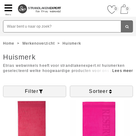
STRANDLAKEN
EXPERT
0
0
Menu
Home
>
Merkenoverzicht
>
Huismerk
Huismerk
Etrias webwinkels heeft voor strandlakenexpert.nl huismerken
geselecteerd welke hoogwaardige producten voor ons produceren
tegen een aantrekkelijke prijs. De strandlakens zijn van een
uitstekende kwaliteit en kennen uiteenlopende motieven. U kunt
de filter aan de linkerkant van uw scherm gebruiken om de
Filter
Sorteer
gewenste maat, soort en kleur te selecteren of op onderstaande
afbeeldingen klikken voor meer informatie en om direct uw
strandlaken te kopen.