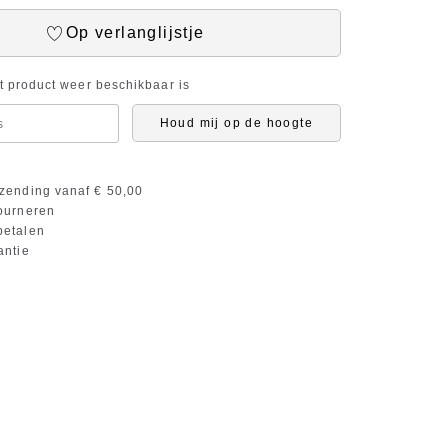
Op verlanglijstje
it product weer beschikbaar is
Houd mij op de hoogte
zending vanaf € 50,00
ourneren
etalen
antie