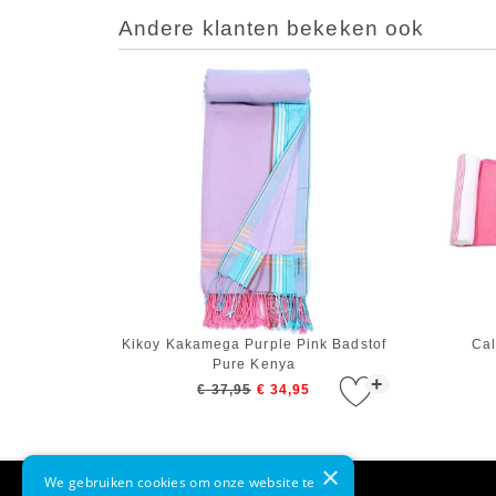
Andere klanten bekeken ook
Kikoy Kakamega Purple Pink Badstof
Cal
Pure Kenya
+
€ 37,95
€ 34,95
×
We gebruiken cookies om onze website te