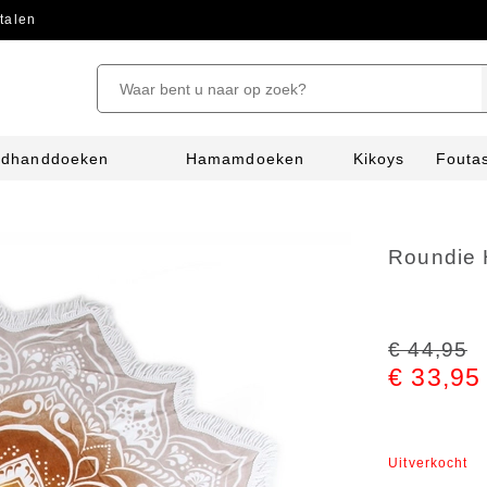
talen
ndhanddoeken
Hamamdoeken
Kikoys
Fouta
Roundie 
€ 44,95
€ 33,95
Uitverkocht