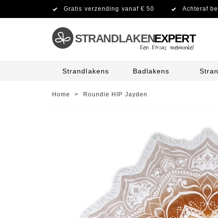
Gratis verzending vanaf € 50
Achteraf be
STRANDLAKEN
EXPERT
Strandlakens
Badlakens
Stra
Home
>
Roundie HIP Jayden