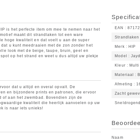
Specifica
EAN
8717
IP is het perfecte item om mee te nemen naar het
 motief maakt dit strandlaken tot een ware
Strandlaken
e hoge kwaliteit en dat voelt u aan de super
s dat u kunt meedraaien met de zon zonder het
Merk
HIP
olle look met de beige, taupe, bruin, geel en
spot op het strand en weet u dus altijd uw plekje
Model
Jay
Kleur
Multi
Materiaal
B
Afmeting
1
voor dat u altijd en overal opvalt. De
en en bijzondere prints en patronen, die ervoor
Zacht gewe
nd of aan het zwembad. Bovendien zijn de
gwaardige kwaliteit die heerlijk aanvoelen op uw
Sneldrogen
k is naar iets unieks!
Beoordeel
Naam