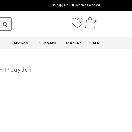
Inloggen
Klantenservice
0
0
s
Sarongs
Slippers
Merken
Sale
HIP Jayden