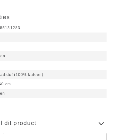
ties
285131283
den
adstof (100% katoen)
60 cm
ven
d
 dit product