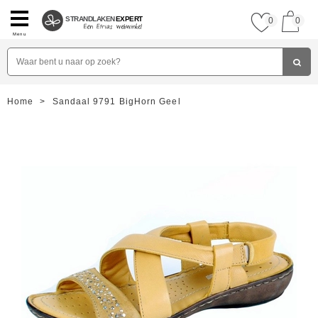
STRANDLAKEN
EXPERT
0
0
Menu
Home
>
Sandaal 9791 BigHorn Geel