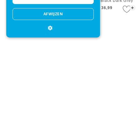
Class Wish Beige Gold 22
Class Wish Black Dark Grey
+
+
€ 36,99
€ 36,99
AFWIJZEN
Slipper OAS Blue Vegan
Slipper OAS Black Vegan
Slippers
Slippers
+
+
€ 100,00
€ 100,00
Direct advies
Mail onze klantenservice