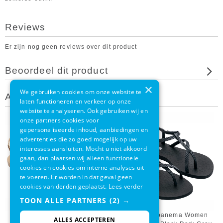
Reviews
Er zijn nog geen reviews over dit product
Beoordeel dit product
×
We gebruiken cookies om onze website te
Andere klanten bekeken ook
laten functioneren en verkeer op onze
website te analyseren. Ook gebruiken wij en
onze partners cookies voor
gepersonaliseerde inhoud, aanbiedingen en
advertenties die zo goed mogelijk op uw
interesses aansluiten. Mocht u niet akkoord
gaan, dan plaatsen wij alleen functionele
cookies en cookies om interne analyses uit
te voeren. Er worden in dat geval geen
cookies van derden geplaatst.
Lees verder
TOON ALLE PARTNERS
(2) →
Sandaal Ipanema Women
Sandaal Ipanema Women
ALLES ACCEPTEREN