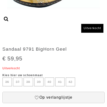
Uitverkocht
Sandaal 9791 BigHorn Geel
€ 59,95
Uitverkocht
Kies hier uw schoenmaat
36
37
38
39
40
41
42
Op verlanglijstje