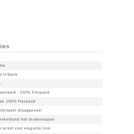
ties
ema
ss Urbane
e
ovenwerk
100% Flexpand
van 100% Flexpand
mfortabel draaggevoel
 enkelband met drukknoopjes
e wreef voor elegante look