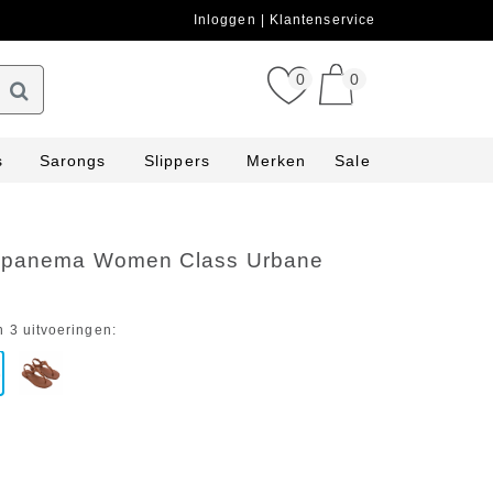
Inloggen
Klantenservice
0
0
s
Sarongs
Slippers
Merken
Sale
Ipanema Women Class Urbane
n 3 uitvoeringen: