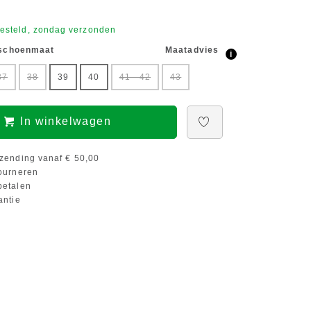
esteld, zondag verzonden
 schoenmaat
Maatadvies
i
37
38
39
40
41 - 42
43
In winkelwagen
zending vanaf € 50,00
ourneren
etalen
antie