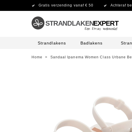
Gratis verzending vanaf € 50
Achteraf be
STRANDLAKEN
EXPERT
Strandlakens
Badlakens
Stra
Home
>
Sandaal Ipanema Women Class Urbane Be