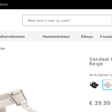
talen
ndhanddoeken
Hamamdoeken
Kikoys
Fouta
ige
Sandaal 
Beige
Verkrijgbaar i
€ 39,99