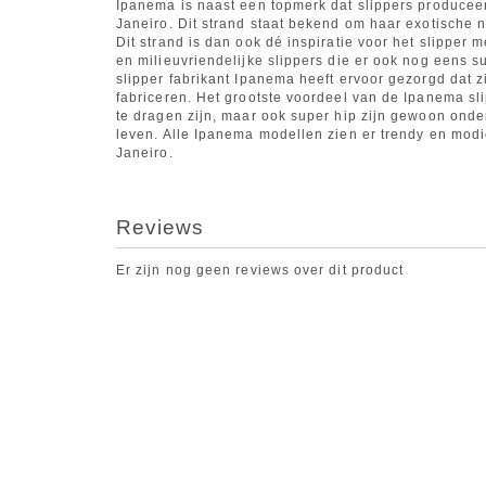
Ipanema is naast een topmerk dat slippers produceer
Janeiro. Dit strand staat bekend om haar exotische
Dit strand is dan ook dé inspiratie voor het slippe
en milieuvriendelijke slippers die er ook nog eens s
slipper fabrikant Ipanema heeft ervoor gezorgd dat z
fabriceren. Het grootste voordeel van de Ipanema slip
te dragen zijn, maar ook super hip zijn gewoon onder
leven. Alle Ipanema modellen zien er trendy en modie
Janeiro.
Reviews
Er zijn nog geen reviews over dit product