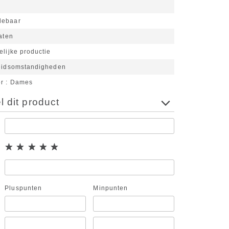
n
lebaar
laten
elijke productie
beidsomstandigheden
or
Dames
 dit product
Pluspunten
Minpunten