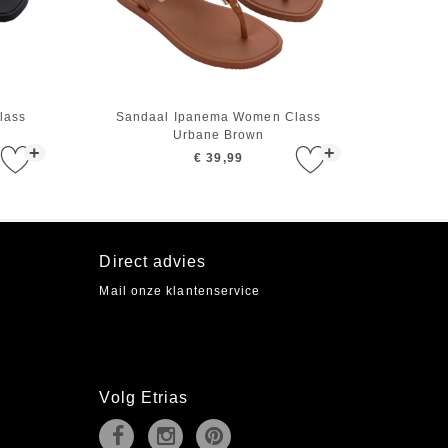
lass
Sandaal Ipanema Women Class
Urbane Brown
+
+
€ 39,99
Direct advies
Mail onze klantenservice
Volg Etrias