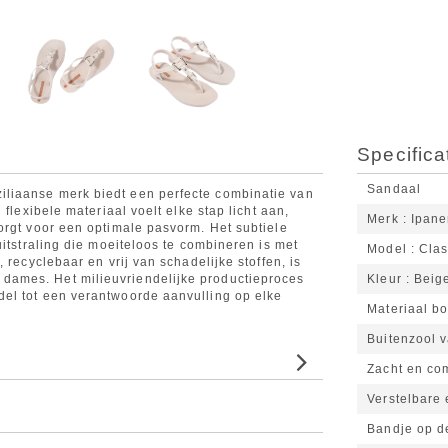
Specifica
Sandaal
liaanse merk biedt een perfecte combinatie van
flexibele materiaal voelt elke stap licht aan,
Merk
Ipan
orgt voor een optimale pasvorm. Het subtiele
uitstraling die moeiteloos te combineren is met
Model
Cla
 recyclebaar en vrij van schadelijke stoffen, is
ames. Het milieuvriendelijke productieproces
Kleur
Beig
el tot een verantwoorde aanvulling op elke
Materiaal b
Buitenzool 
Zacht en co
Verstelbare
Bandje op d