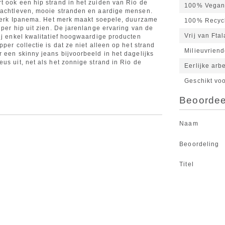
t ook een hip strand in het zuiden van Rio de
100% Vega
 nachtleven, mooie stranden en aardige mensen.
r merk Ipanema. Het merk maakt soepele, duurzame
100% Recyc
uper hip uit zien. De jarenlange ervaring van de
Vrij van Fta
ij enkel kwalitatief hoogwaardige producten
per collectie is dat ze niet alleen op het strand
Milieuvriend
 een skinny jeans bijvoorbeeld in het dagelijks
us uit, net als het zonnige strand in Rio de
Eerlijke ar
Geschikt vo
Beoordeel
Naam
Beoordeling
Titel