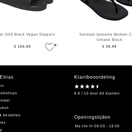
per OAS Black Vegan Slippers
Sandaal Ipanema Women C
Urbane Black
+
€ 100,00
€ 39,99
Etrias
Klantbeoordeling
ns
webshops
8.8 / 10 door 84 klanten
inkel
ubon
jk bestellen
Openingstijden
res
Ma t/m Vr
09:00 - 18:00
ap