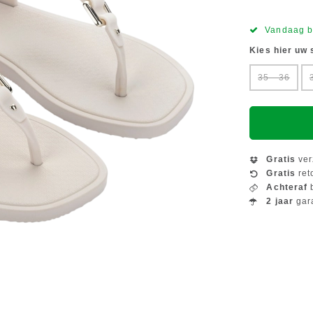
Vandaag b
Kies hier uw
35 - 36
Gratis
ver
Gratis
ret
Achteraf
b
2 jaar
gar