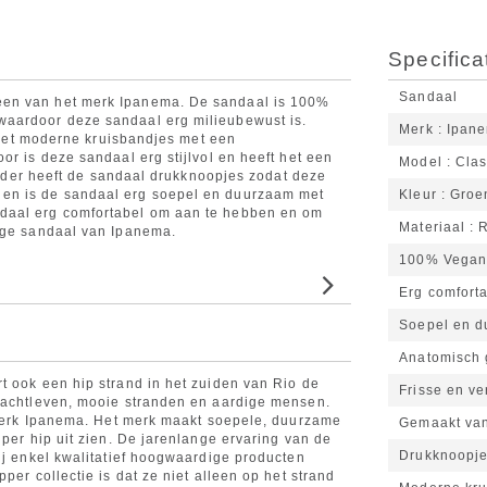
Specifica
Sandaal
een van het merk Ipanema. De sandaal is 100%
waardoor deze sandaal erg milieubewust is.
Merk
Ipan
k met moderne kruisbandjes met een
or is deze sandaal erg stijlvol en heeft het een
Model
Clas
Verder heeft de sandaal drukknoopjes zodat deze
en is de sandaal erg soepel en duurzaam met
Kleur
Groe
daal erg comfortabel om aan te hebben en om
Materiaal
tige sandaal van Ipanema.
100% Vega
Erg comfort
Soepel en 
Anatomisch 
t ook een hip strand in het zuiden van Rio de
Frisse en ve
 nachtleven, mooie stranden en aardige mensen.
r merk Ipanema. Het merk maakt soepele, duurzame
Gemaakt van
uper hip uit zien. De jarenlange ervaring van de
Drukknoopje
ij enkel kwalitatief hoogwaardige producten
per collectie is dat ze niet alleen op het strand