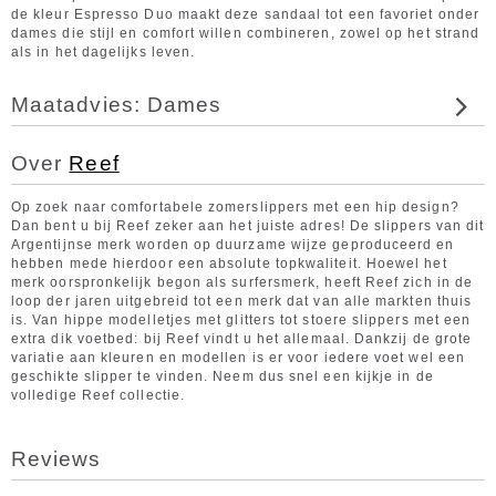
de kleur Espresso Duo maakt deze sandaal tot een favoriet onder
dames die stijl en comfort willen combineren, zowel op het strand
als in het dagelijks leven.
Maatadvies: Dames
Over
Reef
Op zoek naar comfortabele zomerslippers met een hip design?
Dan bent u bij Reef zeker aan het juiste adres! De slippers van dit
Argentijnse merk worden op duurzame wijze geproduceerd en
hebben mede hierdoor een absolute topkwaliteit. Hoewel het
merk oorspronkelijk begon als surfersmerk, heeft Reef zich in de
loop der jaren uitgebreid tot een merk dat van alle markten thuis
is. Van hippe modelletjes met glitters tot stoere slippers met een
extra dik voetbed: bij Reef vindt u het allemaal. Dankzij de grote
variatie aan kleuren en modellen is er voor iedere voet wel een
geschikte slipper te vinden. Neem dus snel een kijkje in de
volledige Reef collectie.
Reviews