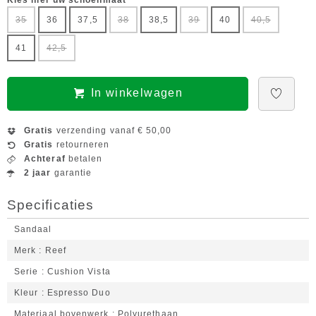
Kies hier uw schoenmaat
35
36
37,5
38
38,5
39
40
40,5
41
42,5
In winkelwagen
Gratis
verzending vanaf € 50,00
Gratis
retourneren
Achteraf
betalen
2 jaar
garantie
Specificaties
Sandaal
Merk
Reef
Serie
Cushion Vista
Kleur
Espresso Duo
Materiaal bovenwerk
Polyurethaan