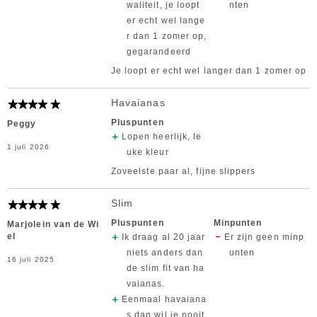
waliteit, je loopt
nten
er echt wel lange
r dan 1 zomer op,
gegarandeerd
Je loopt er echt wel langer dan 1 zomer op
Havaianas
Pluspunten
Peggy
Lopen heerlijk, le
1 juli 2026
uke kleur
Zoveelste paar al, fijne slippers
Slim
Pluspunten
Minpunten
Marjolein van de Wi
el
Ik draag al 20 jaar
Er zijn geen minp
niets anders dan
unten
16 juli 2025
de slim fit van ha
vaianas.
Eenmaal havaiana
s dan wil je nooit