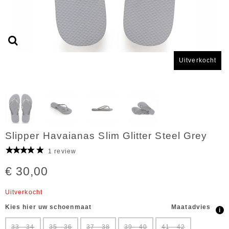
Uitverkocht
Slipper Havaianas Slim Glitter Steel Grey
1 review
€ 30,00
Uitverkocht
Kies hier uw schoenmaat
Maatadvies
i
33 - 34
35 - 36
37 - 38
39 - 40
41 - 42