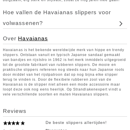
buigzaam, erg sterk en slijtvast, zodat ze nog jaren mee gaan!
Hoe vallen de Havaianas slippers voor
volwassenen?
Over
Havaianas
Havaianas is het bekende wereldwijde merk van hippe en trendy
slippers. Ontstaan vanuit en typisch Japanse sandaal gemaakt
van bandjes en rijststro in 1962 is het merk inmiddels uitgegroeid
tot de grootste fabrikant van rubberen slippers. De mooie en
praktische slippers refereren nog steeds naar hun Japanse roots
door middel van het rijstpatroon dat op nog bijna elke slipper
terug te vinden is. Door de flexibele rubberen zool van de
Havaianas is de slipper niet alleen een mode accessoire maar
loopt deze ook nog eens heerlijk. Op Strandlakenexpert vindt u
vele verschillende soorten en maten Havaianas slippers.
Reviews
De beste slippers allertijden!