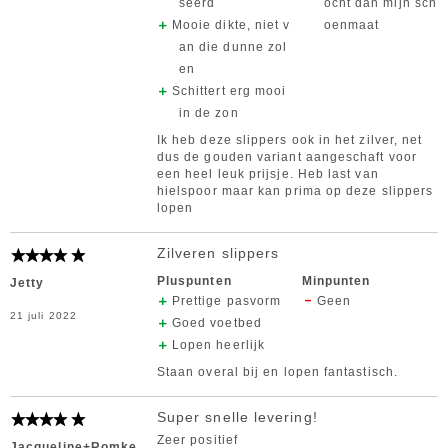
seerd
ocht dan mijn sch
Mooie dikte, niet v
oenmaat
an die dunne zol
en
Schittert erg mooi
in de zon
Ik heb deze slippers ook in het zilver, net
dus de gouden variant aangeschaft voor
een heel leuk prijsje. Heb last van
hielspoor maar kan prima op deze slippers
lopen
Zilveren slippers
Pluspunten
Minpunten
Jetty
Prettige pasvorm
Geen
21 juli 2022
Goed voetbed
Lopen heerlijk
Staan overal bij en lopen fantastisch.
Super snelle levering!
Zeer positief
Jacqueline+Romke