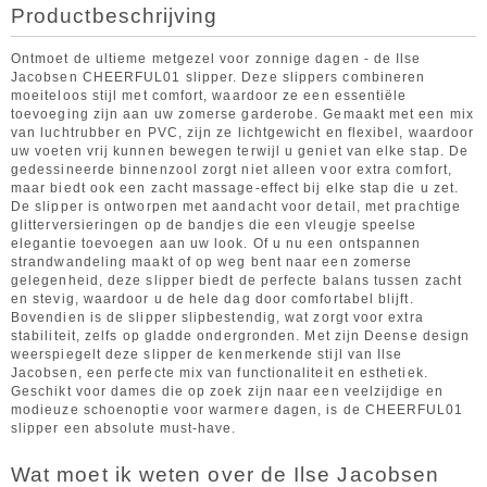
Productbeschrijving
Ontmoet de ultieme metgezel voor zonnige dagen - de Ilse
Jacobsen CHEERFUL01 slipper. Deze slippers combineren
moeiteloos stijl met comfort, waardoor ze een essentiële
toevoeging zijn aan uw zomerse garderobe. Gemaakt met een mix
van luchtrubber en PVC, zijn ze lichtgewicht en flexibel, waardoor
uw voeten vrij kunnen bewegen terwijl u geniet van elke stap. De
gedessineerde binnenzool zorgt niet alleen voor extra comfort,
maar biedt ook een zacht massage-effect bij elke stap die u zet.
De slipper is ontworpen met aandacht voor detail, met prachtige
glitterversieringen op de bandjes die een vleugje speelse
elegantie toevoegen aan uw look. Of u nu een ontspannen
strandwandeling maakt of op weg bent naar een zomerse
gelegenheid, deze slipper biedt de perfecte balans tussen zacht
en stevig, waardoor u de hele dag door comfortabel blijft.
Bovendien is de slipper slipbestendig, wat zorgt voor extra
stabiliteit, zelfs op gladde ondergronden. Met zijn Deense design
weerspiegelt deze slipper de kenmerkende stijl van Ilse
Jacobsen, een perfecte mix van functionaliteit en esthetiek.
Geschikt voor dames die op zoek zijn naar een veelzijdige en
modieuze schoenoptie voor warmere dagen, is de CHEERFUL01
slipper een absolute must-have.
Wat moet ik weten over de Ilse Jacobsen