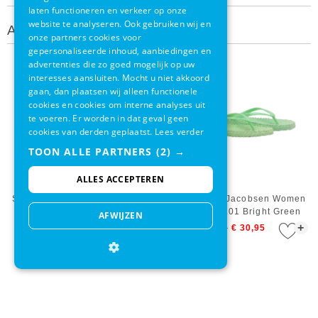
laten functioneren en verkeer op onze
website te analyseren. Ook gebruiken wij en
Andere klanten bekeken ook
onze partners cookies voor
gepersonaliseerde inhoud, aanbiedingen en
advertenties die zo goed mogelijk op uw
interesses aansluiten. Mocht u niet akkoord
gaan, dan plaatsen wij alleen functionele
cookies en cookies om interne analyses uit
te voeren. Er worden in dat geval geen
cookies van derden geplaatst.
Lees verder
TOON ALLE PARTNERS
(2) →
ALLES ACCEPTEREN
Slipper Ilse Jacobsen Women
Slipper Ilse Jacobsen Women
CHEERFUL01 Lichen Blue
CHEERFUL01 Bright Green
AFWIJZEN
+
+
€ 34,95
€ 30,95
€ 34,95
€ 30,95