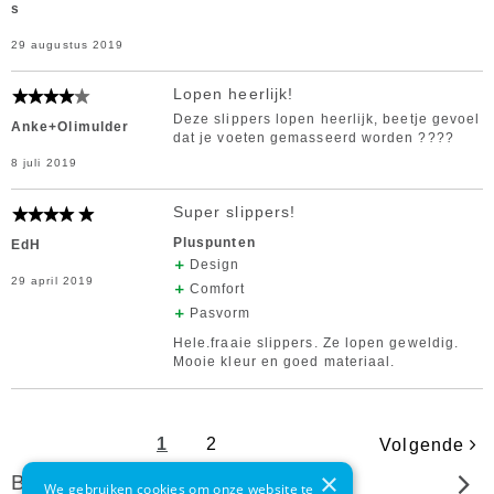
s
29 augustus 2019
Lopen heerlijk!
Deze slippers lopen heerlijk, beetje gevoel
Anke+Olimulder
dat je voeten gemasseerd worden ????
8 juli 2019
Super slippers!
Pluspunten
EdH
Design
29 april 2019
Comfort
Pasvorm
Hele.fraaie slippers. Ze lopen geweldig.
Mooie kleur en goed materiaal.
1
2
Volgende
×
Beoordeel dit product
We gebruiken cookies om onze website te