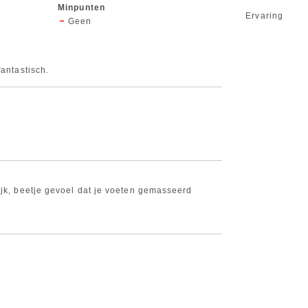
Minpunten
Ervaring
Geen
fantastisch.
ijk, beetje gevoel dat je voeten gemasseerd