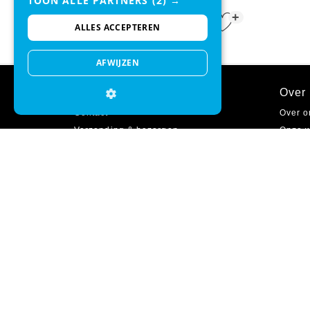
TOON ALLE PARTNERS
(2) →
+
€ 100,00
ALLES ACCEPTEREN
AFWIJZEN
Klantenservice
Over 
Contact
Over o
Verzending & bezorgen
Onze 
Ruilen & retourneren
Onze w
Betaalmethodes
Cadea
Garantie
Zakeli
Inloggen
Vacatu
Veelgestelde vragen
Sitem