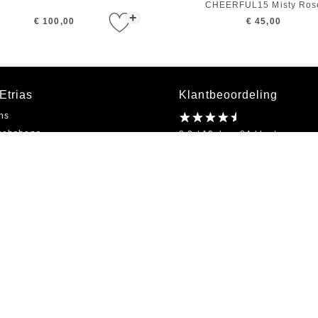
CHEERFUL15 Misty Ros
+
€ 100,00
€ 45,00
Etrias
Klantbeoordeling
ns
webshops
8.8 / 10 door 84 klanten
inkel
ubon
jk bestellen
Openingstijden
res
Ma t/m Vr
09:00 - 18:00
ap
Algemene Voorwaarden
|
Privacy
|
Gegevensverwerking