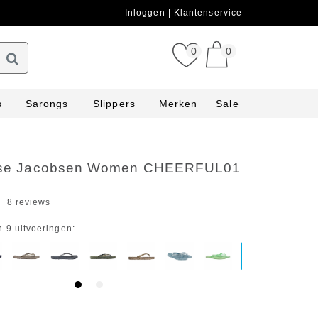
Inloggen
Klantenservice
0
0
s
Sarongs
Slippers
Merken
Sale
Ilse Jacobsen Women CHEERFUL01
8 reviews
n 9 uitvoeringen: