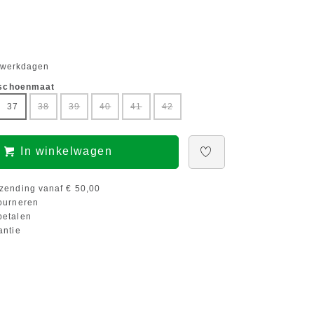
5 werkdagen
 schoenmaat
37
38
39
40
41
42
In winkelwagen
zending vanaf € 50,00
ourneren
etalen
antie