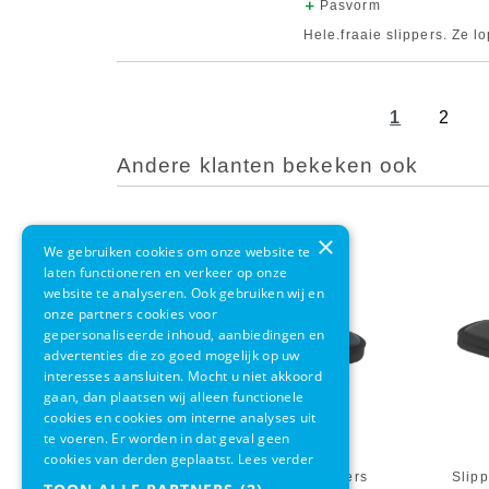
Pasvorm
Hele.fraaie slippers. Ze 
1
2
Andere klanten bekeken ook
×
We gebruiken cookies om onze website te
laten functioneren en verkeer op onze
website te analyseren. Ook gebruiken wij en
onze partners cookies voor
gepersonaliseerde inhoud, aanbiedingen en
advertenties die zo goed mogelijk op uw
interesses aansluiten. Mocht u niet akkoord
gaan, dan plaatsen wij alleen functionele
cookies en cookies om interne analyses uit
te voeren. Er worden in dat geval geen
cookies van derden geplaatst.
Lees verder
Slipper OAS Blue Vegan Slippers
Slip