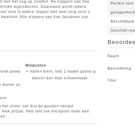
t met het oog op comfort. De slippers van Ilse
Perfect voo
erlijke bijproducten. Daarnaast wordt iedere
or stuk is iedere slipper met veel zorg voor u
gelegenhei
waliteit. Alle slippers van Ilse Jacobsen zijn
Beschikbaar
Geschikt vo
Beoordeel
Naam
Minpunten
Beoordeling
 wordt gema
Vallen klein, heb 2 maten groter g
ekocht dan mijn schoenmaat
Titel
ie dunne zo
 zon
n het zilver, net dus de gouden variant
 leuk prijsje. Heb last van hielspoor maar kan
pen