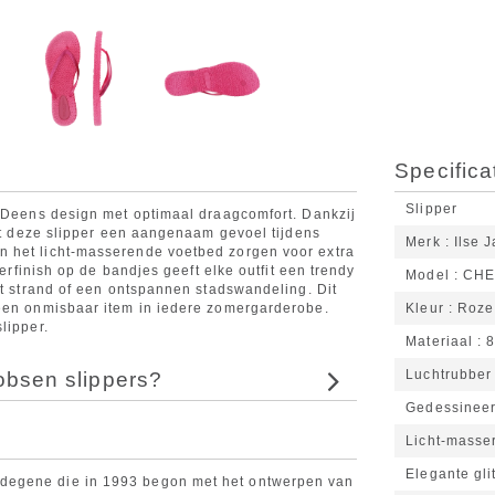
Specifica
Slipper
t Deens design met optimaal draagcomfort. Dankzij
edt deze slipper een aangenaam gevoel tijdens
Merk
Ilse 
n het licht-masserende voetbed zorgen voor extra
terfinish op de bandjes geeft elke outfit een trendy
Model
CHE
et strand of een ontspannen stadswandeling. Dit
 een onmisbaar item in iedere zomergarderobe.
Kleur
Roze
lipper.
Materiaal
Luchtrubber z
obsen slippers?
Gedessineer
Licht-masse
Elegante gli
degene die in 1993 begon met het ontwerpen van