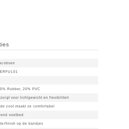
ties
Jacobsen
ERFUL01
80% Rubber, 20% PVC
orgt voor lichtgewicht en flexibiliteit
de zool maakt ze comfortabel
rend voetbed
tterfinish op de bandjes