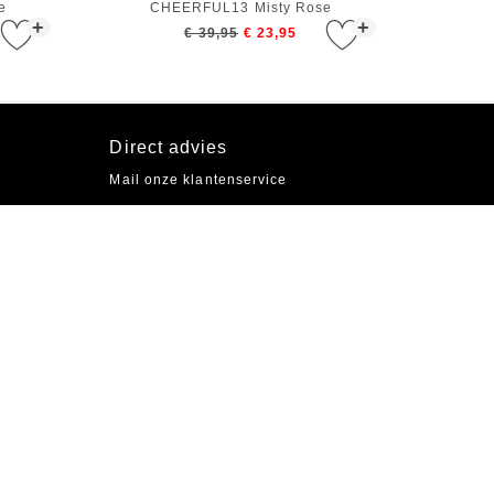
e
CHEERFUL13 Misty Rose
+
+
€ 39,95
€ 23,95
Direct advies
Mail onze klantenservice
Volg Etrias