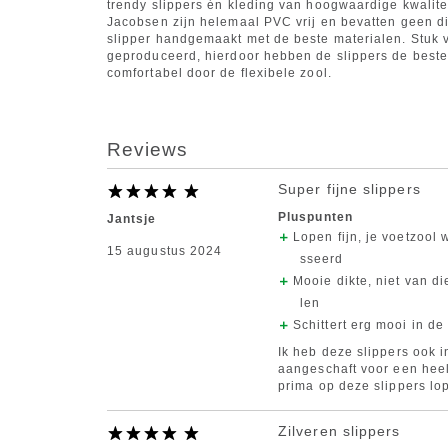
trendy slippers én kleding van hoogwaardige kwalitei
Jacobsen zijn helemaal PVC vrij en bevatten geen di
slipper handgemaakt met de beste materialen. Stuk vo
geproduceerd, hierdoor hebben de slippers de beste k
comfortabel door de flexibele zool.
Reviews
Super fijne slippers
Pluspunten
Jantsje
Lopen fijn, je voetzool
15 augustus 2024
sseerd
Mooie dikte, niet van d
len
Schittert erg mooi in de
Ik heb deze slippers ook i
aangeschaft voor een heel
prima op deze slippers lo
Zilveren slippers