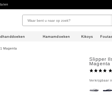
talen
ndhanddoeken
Hamamdoeken
Kikoys
Fouta
01 Magenta
Slipper 
Magenta
Verkrijgbaar i