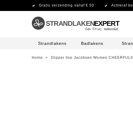
Gratis verzending vanaf € 50
Achteraf be
STRANDLAKEN
EXPERT
Strandlakens
Badlakens
Stra
Home
>
Slipper Ilse Jacobsen Women CHEERFUL