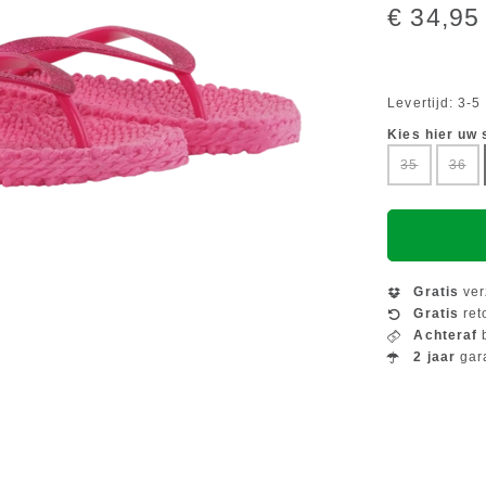
€ 34,95
Levertijd: 3-
Kies hier uw
35
36
Gratis
ver
Gratis
ret
Achteraf
b
2 jaar
gar