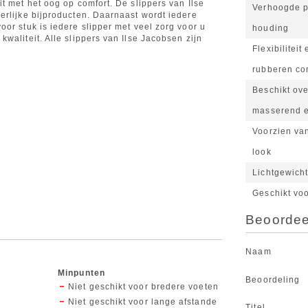
t met het oog op comfort. De slippers van Ilse
Verhoogde p
erlijke bijproducten. Daarnaast wordt iedere
or stuk is iedere slipper met veel zorg voor u
houding
waliteit. Alle slippers van Ilse Jacobsen zijn
Flexibilitei
rubberen con
Beschikt ov
masserend e
Voorzien van
look
Lichtgewicht
Geschikt vo
Beoordeel
Naam
Minpunten
Beoordeling
Niet geschikt voor bredere voeten
Niet geschikt voor lange afstande
Titel