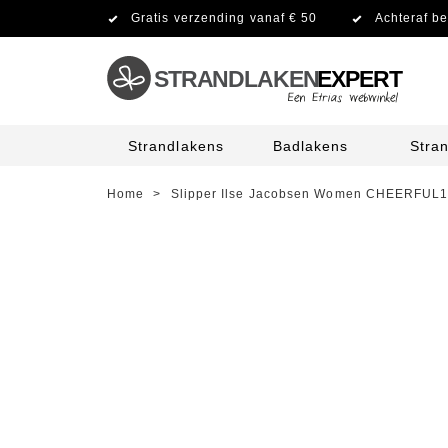
Gratis verzending vanaf € 50
Achteraf be
STRANDLAKEN
EXPERT
Strandlakens
Badlakens
Stra
Home
>
Slipper Ilse Jacobsen Women CHEERFUL15