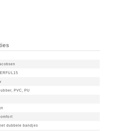
ties
Jacobsen
ERFUL15
w
ubber, PVC, PU
gn
omfort
met dubbele bandjes