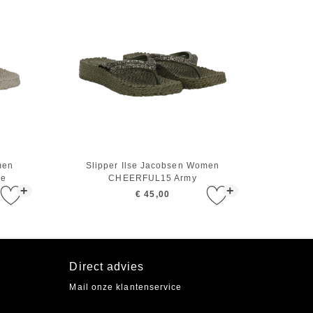
men
Slipper Ilse Jacobsen Women
re
CHEERFUL15 Army
+
+
€ 45,00
Direct advies
Mail onze klantenservice