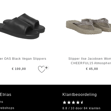
per OAS Black Vegan Slippers
Slipper Ilse Jacobsen Wo
CHEERFUL15 Atmosphe
+
€ 100,00
€ 45,00
Etrias
Klantbeoordeling
ns
webshops
8.8 / 10 door 84 klanten