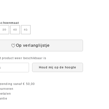
 schoenmaat
39
40
41
Op verlanglijstje
it product weer beschikbaar is
Houd mij op de hoogte
zending vanaf € 50,00
ourneren
etalen
antie