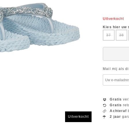
Uitverkocht
Kies hier uw
37
38
Mail mij als d
Gratis
ver
Gratis
ret
Achteraf
b
2 jaar
gar
Uitverkocht