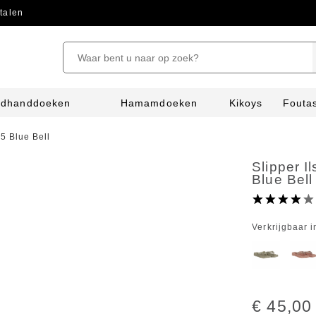
talen
ndhanddoeken
Hamamdoeken
Kikoys
Fouta
 Blue Bell
Slipper 
Blue Bell
Verkrijgbaar i
€ 45,00