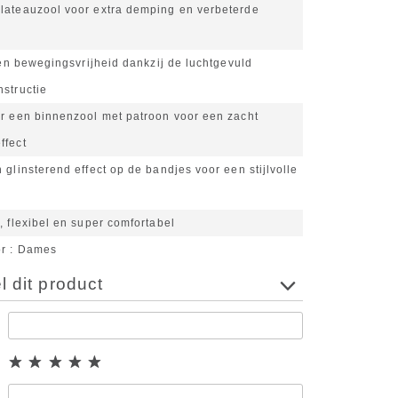
lateauzool voor extra demping en verbeterde
t en bewegingsvrijheid dankzij de luchtgevuld
structie
er een binnenzool met patroon voor een zacht
ffect
 glinsterend effect op de bandjes voor een stijlvolle
, flexibel en super comfortabel
or
Dames
 dit product