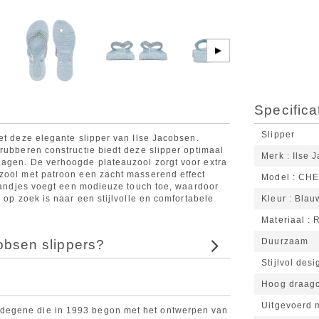
▶
Specifica
Slipper
et deze elegante slipper van Ilse Jacobsen.
rubberen constructie biedt deze slipper optimaal
Merk
Ilse 
dagen. De verhoogde plateauzool zorgt voor extra
nzool met patroon een zacht masserend effect
Model
CHE
 bandjes voegt een modieuze touch toe, waardoor
 op zoek is naar een stijlvolle en comfortabele
Kleur
Blau
Materiaal
R
Duurzaam
obsen slippers?
Stijlvol desi
Hoog draagc
Uitgevoerd 
degene die in 1993 begon met het ontwerpen van