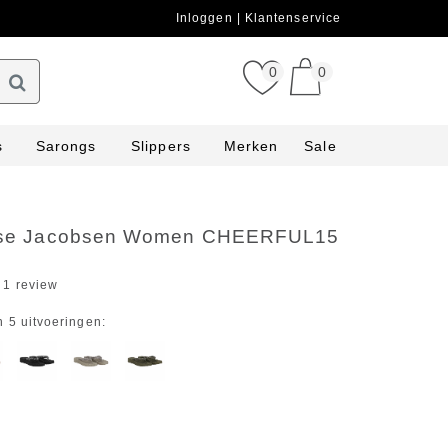
Inloggen
Klantenservice
0
0
s
Sarongs
Slippers
Merken
Sale
Ilse Jacobsen Women CHEERFUL15
1 review
n 5 uitvoeringen: