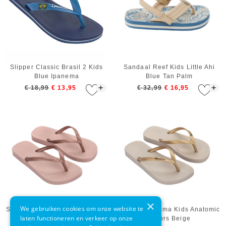
Slipper Classic Brasil 2 Kids
Sandaal Reef Kids Little Ahi
Blue Ipanema
Blue Tan Palm
+
+
€ 18,99
€ 13,95
€ 32,99
€ 16,95
×
We gebruiken cookies om onze website te
Slipper Ipanema Kids Anatomic
Slipper Ipanema Kids Anatomic
laten functioneren en verkeer op onze
Colors Pink 2026
Colors Beige