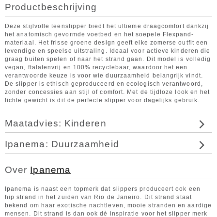
Productbeschrijving
Deze stijlvolle teenslipper biedt het ultieme draagcomfort dankzij
het anatomisch gevormde voetbed en het soepele Flexpand-
materiaal. Het frisse groene design geeft elke zomerse outfit een
levendige en speelse uitstraling. Ideaal voor actieve kinderen die
graag buiten spelen of naar het strand gaan. Dit model is volledig
vegan, ftalatenvrij en 100% recyclebaar, waardoor het een
verantwoorde keuze is voor wie duurzaamheid belangrijk vindt.
De slipper is ethisch geproduceerd en ecologisch verantwoord,
zonder concessies aan stijl of comfort. Met de tijdloze look en het
lichte gewicht is dit de perfecte slipper voor dagelijks gebruik.
Maatadvies: Kinderen
Ipanema: Duurzaamheid
Over
Ipanema
Ipanema is naast een topmerk dat slippers produceert ook een
hip strand in het zuiden van Rio de Janeiro. Dit strand staat
bekend om haar exotische nachtleven, mooie stranden en aardige
mensen. Dit strand is dan ook dé inspiratie voor het slipper merk