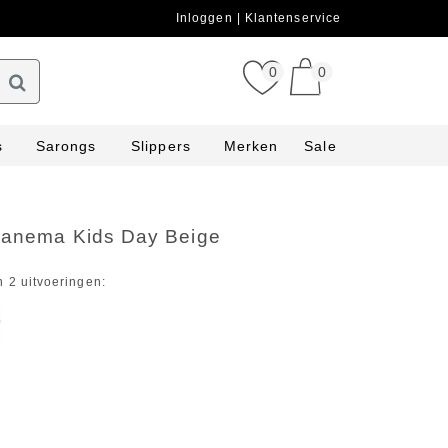
Inloggen
Klantenservice
0
0
s
Sarongs
Slippers
Merken
Sale
Ipanema Kids Day Beige
n 2 uitvoeringen: