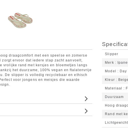
Specifica
Slipper
 hoog draagcomfort met een speelse en zomerse
l zorgt ervoor dat iedere stap zacht aanvoelt,
Merk
Ipan
e vrolijke rand met kersjes en bloemetjes langs
Dankzij het duurzame, 100% vegan en ftalatenvrije
Model
Day
u. De slipper is volledig recyclebaar en ethisch
Perfect voor jongens en meisjes die waarde
Kleur
Beig
esign.
Materiaal
F
Duurzaam
Hoog draagc
Rand met ke
Lichtgewicht