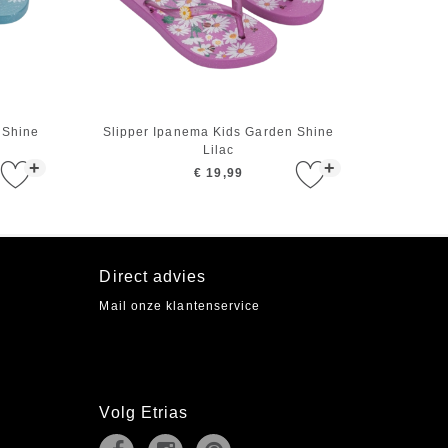
 Shine
Slipper Ipanema Kids Garden Shine
Lilac
+
+
€ 19,99
Direct advies
Mail onze klantenservice
Volg Etrias