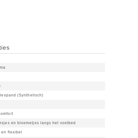
ties
ema
e
lexpand (Synthetisch)
omfort
rsjes en bloemetjes langs het voetbed
 en flexibel