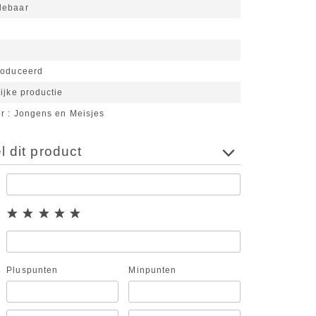
lebaar
n
roduceerd
ijke productie
or
Jongens en Meisjes
 dit product
Pluspunten
Minpunten