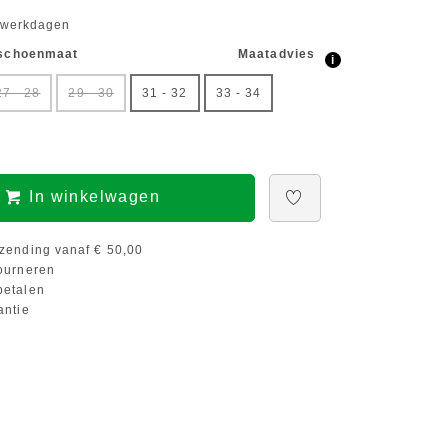
5 werkdagen
 schoenmaat
Maatadvies
i
27 - 28
29 - 30
31 - 32
33 - 34
In winkelwagen
zending vanaf € 50,00
ourneren
etalen
antie