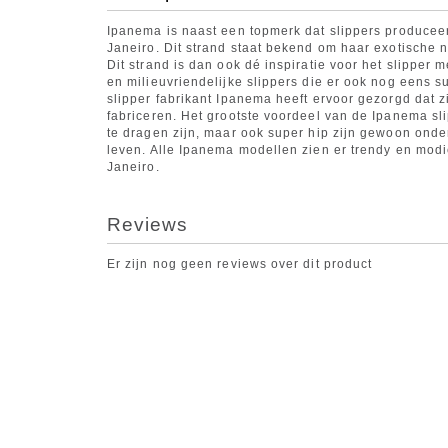
Ipanema is naast een topmerk dat slippers produceer
Janeiro. Dit strand staat bekend om haar exotische
Dit strand is dan ook dé inspiratie voor het slippe
en milieuvriendelijke slippers die er ook nog eens s
slipper fabrikant Ipanema heeft ervoor gezorgd dat z
fabriceren. Het grootste voordeel van de Ipanema slip
te dragen zijn, maar ook super hip zijn gewoon onder
leven. Alle Ipanema modellen zien er trendy en modie
Janeiro.
Reviews
Er zijn nog geen reviews over dit product