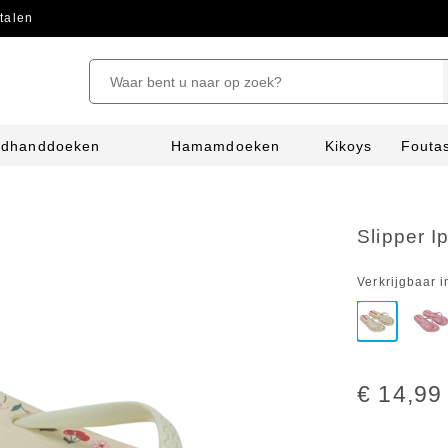
talen
ndhanddoeken
Hamamdoeken
Kikoys
Fouta
Slipper 
Verkrijgbaar i
€ 14,99