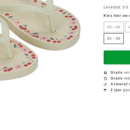
Levertijd: 3-
Kies hier uw
25 - 26
35 - 36
Gratis
ver
Gratis
ret
Achteraf
b
2 jaar
gar