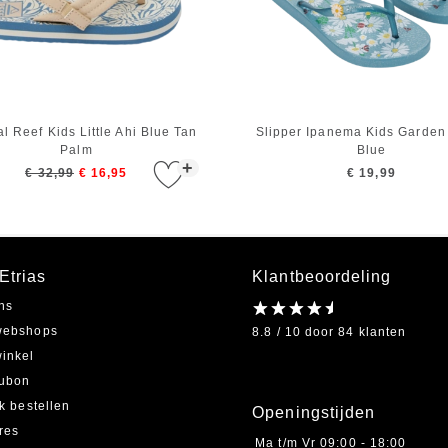
l Reef Kids Little Ahi Blue Tan
Slipper Ipanema Kids Garden
Palm
Blue
+
€ 32,99
€ 16,95
€ 19,99
Etrias
Klantbeoordeling
ns
webshops
8.8 / 10 door 84 klanten
inkel
ubon
jk bestellen
Openingstijden
res
Ma t/m Vr
09:00 - 18:00