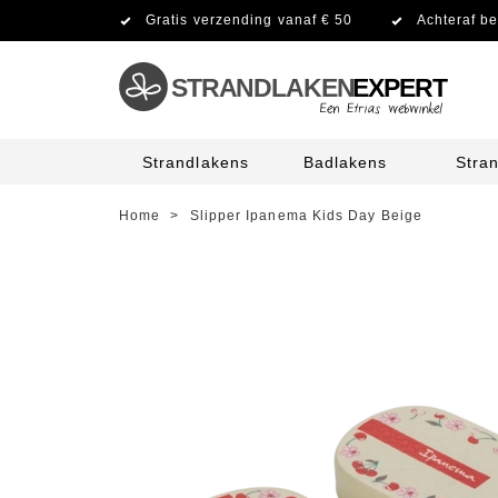
Gratis verzending vanaf € 50
Achteraf be
STRANDLAKEN
EXPERT
Strandlakens
Badlakens
Stra
Home
>
Slipper Ipanema Kids Day Beige