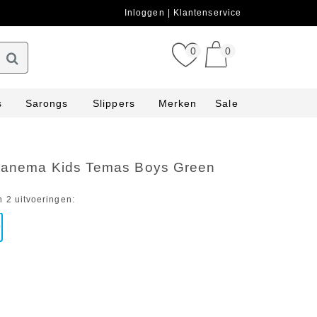
Inloggen
Klantenservice
0
0
s
Sarongs
Slippers
Merken
Sale
Ipanema Kids Temas Boys Green
n 2 uitvoeringen: