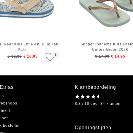
l Reef Kids Little Ahi Blue Tan
Slipper Ipanema Kids Anat
Palm
Colors Green 2026
+
€ 32,99
€ 16,95
€ 17,99
€ 14,95
Etrias
Klantbeoordeling
ns
webshops
8.8 / 10 door 84 klanten
inkel
ubon
jk bestellen
Openingstijden