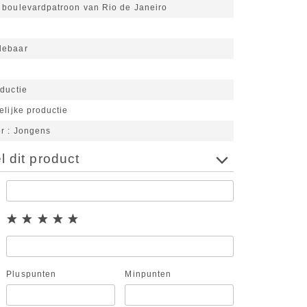
 boulevardpatroon van Rio de Janeiro
n
lebaar
ductie
elijke productie
or
Jongens
 dit product
Pluspunten
Minpunten