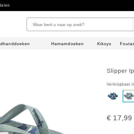
talen
ndhanddoeken
Hamamdoeken
Kikoys
Fouta
Slipper 
Verkrijgbaar i
€ 17,99