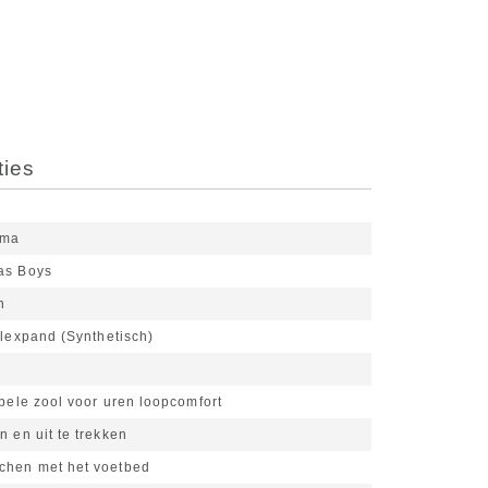
ties
ema
as Boys
n
lexpand (Synthetisch)
ibele zool voor uren loopcomfort
n en uit te trekken
chen met het voetbed