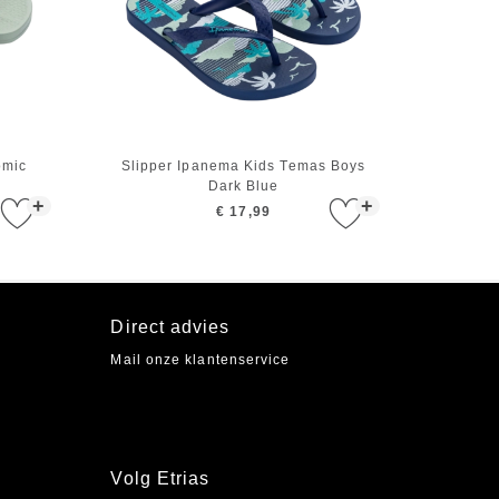
omic
Slipper Ipanema Kids Temas Boys
Dark Blue
+
+
€ 17,99
Direct advies
Mail onze klantenservice
Volg Etrias