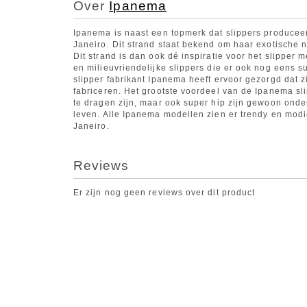
Over
Ipanema
Ipanema is naast een topmerk dat slippers produceer
Janeiro. Dit strand staat bekend om haar exotische
Dit strand is dan ook dé inspiratie voor het slippe
en milieuvriendelijke slippers die er ook nog eens s
slipper fabrikant Ipanema heeft ervoor gezorgd dat z
fabriceren. Het grootste voordeel van de Ipanema slip
te dragen zijn, maar ook super hip zijn gewoon onder
leven. Alle Ipanema modellen zien er trendy en modie
Janeiro.
Reviews
Er zijn nog geen reviews over dit product