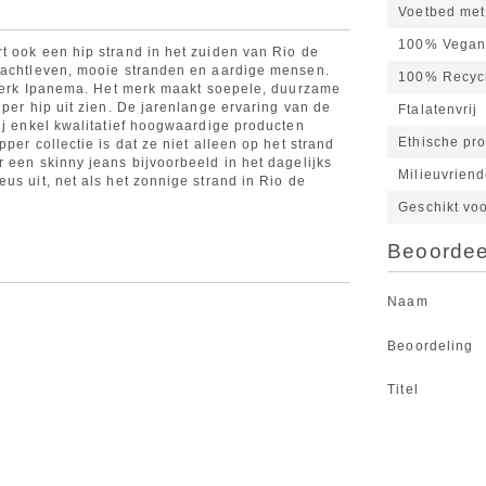
Voetbed met
100% Vega
t ook een hip strand in het zuiden van Rio de
 nachtleven, mooie stranden en aardige mensen.
100% Recyc
r merk Ipanema. Het merk maakt soepele, duurzame
uper hip uit zien. De jarenlange ervaring van de
Ftalatenvrij
ij enkel kwalitatief hoogwaardige producten
Ethische pro
per collectie is dat ze niet alleen op het strand
 een skinny jeans bijvoorbeeld in het dagelijks
Milieuvriend
us uit, net als het zonnige strand in Rio de
Geschikt vo
Beoordeel
Naam
Beoordeling
Titel