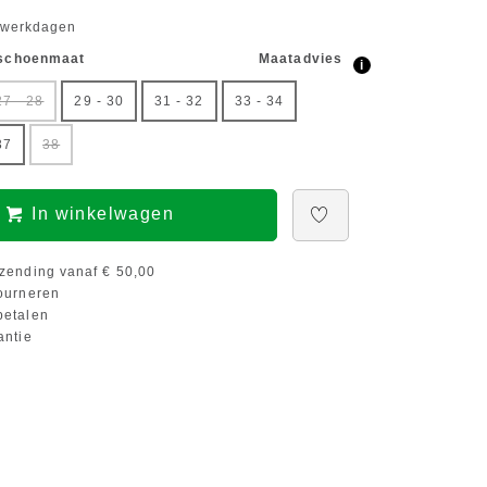
5 werkdagen
 schoenmaat
Maatadvies
i
27 - 28
29 - 30
31 - 32
33 - 34
37
38
In winkelwagen
zending vanaf € 50,00
ourneren
etalen
antie