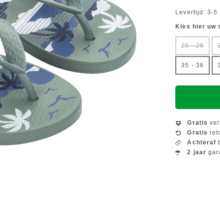
Levertijd: 3-
Kies hier uw
25 - 26
35 - 36
Gratis
ver
Gratis
ret
Achteraf
b
2 jaar
gar