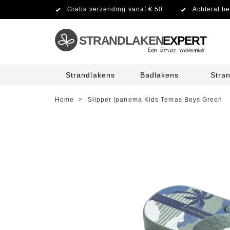
Gratis verzending vanaf € 50
Achteraf be
STRANDLAKEN
EXPERT
Strandlakens
Badlakens
Stra
Home
>
Slipper Ipanema Kids Temas Boys Green