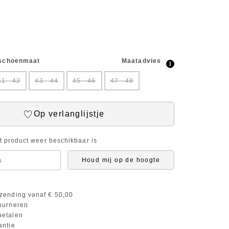
 schoenmaat
Maatadvies
i
41 - 42
43 - 44
45 - 46
47 - 48
Op verlanglijstje
it product weer beschikbaar is
Houd mij op de hoogte
zending vanaf € 50,00
ourneren
etalen
antie