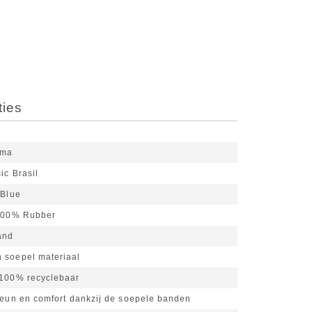
ties
ema
ic Brasil
 Blue
100% Rubber
and
 soepel materiaal
 100% recyclebaar
teun en comfort dankzij de soepele banden