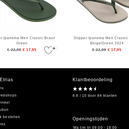
er Ipanema Men Classic Brasil
Slipper Ipanema Men Classic 
Green
Beige/Green 2024
+
€ 22,99
€ 17,95
€ 22,99
€ 17,95
Etrias
Klantbeoordeling
ns
webshops
8.8 / 10 door 84 klanten
inkel
ubon
jk bestellen
Openingstijden
res
Ma t/m Vr
09:00 - 18:00