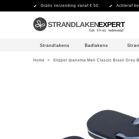
Gratis verzending vanaf € 50
Achteraf be
STRANDLAKEN
EXPERT
Strandlakens
Badlakens
Stra
Home
>
Slipper Ipanema Men Classic Brasil Grey 