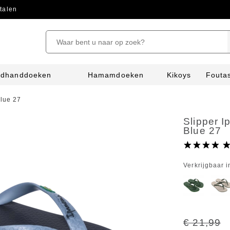
talen
ndhanddoeken
Hamamdoeken
Kikoys
Fouta
Blue 27
Slipper 
Blue 27
Verkrijgbaar i
€ 21,99