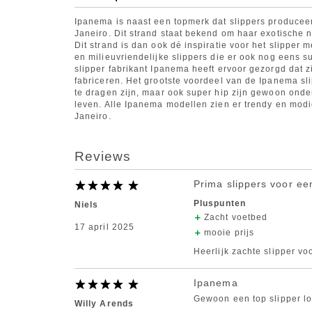
Ipanema is naast een topmerk dat slippers produceer
Janeiro. Dit strand staat bekend om haar exotische
Dit strand is dan ook dé inspiratie voor het slippe
en milieuvriendelijke slippers die er ook nog eens s
slipper fabrikant Ipanema heeft ervoor gezorgd dat z
fabriceren. Het grootste voordeel van de Ipanema slip
te dragen zijn, maar ook super hip zijn gewoon onder
leven. Alle Ipanema modellen zien er trendy en modie
Janeiro.
Reviews
Prima slippers voor een
Pluspunten
Niels
Zacht voetbed
17 april 2025
mooie prijs
Heerlijk zachte slipper vo
Ipanema
Gewoon een top slipper loo
Willy Arends