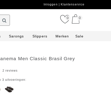
Inloggen
Klantenservice
0
0
s
Sarongs
Slippers
Merken
Sale
Ipanema Men Classic Brasil Grey
2 reviews
n 3 uitvoeringen: