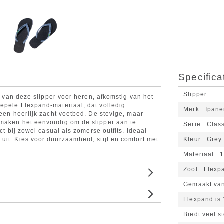
Specifica
Slipper
ng van deze slipper voor heren, afkomstig van het
epele Flexpand-materiaal, dat volledig
Merk
Ipan
 een heerlijk zacht voetbed. De stevige, maar
 maken het eenvoudig om de slipper aan te
Serie
Class
ct bij zowel casual als zomerse outfits. Ideaal
uit. Kies voor duurzaamheid, stijl en comfort met
Kleur
Grey
Materiaal
Zool
Flexp
Gemaakt van
Flexpand is
Biedt veel s