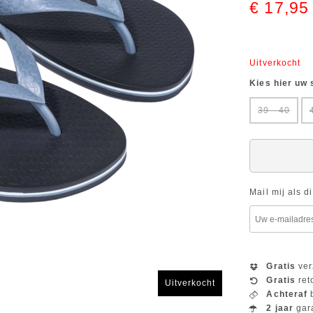
€ 17,95
Uitverkocht
Kies hier uw
39 - 40
Mail mij als d
Gratis
ver
Gratis
ret
Uitverkocht
Achteraf
b
2 jaar
gar