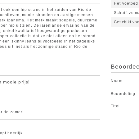
Het voetbed 
t ook een hip strand in het zuiden van Rio de
Schuift ze m
 nachtleven, mooie stranden en aardige mensen.
r merk Ipanema. Het merk maakt soepele, duurzame
Geschikt vo
uper hip uit zien. De jarenlange ervaring van de
ij enkel kwalitatief hoogwaardige producten
per collectie is dat ze niet alleen op het strand
 een skinny jeans bijvoorbeeld in het dagelijks
us uit, net als het zonnige strand in Rio de
Beoordeel
Naam
 mooie prijs!
Beoordeling
Titel
or de zomer!
pt heerlijk.