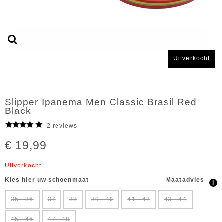
Uitverkocht
Slipper Ipanema Men Classic Brasil Red
Black
2 reviews
€ 19,99
Uitverkocht
Kies hier uw schoenmaat
Maatadvies
i
35 - 36
37
38
39 - 40
41 - 42
43 - 44
45 - 46
47 - 48