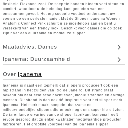
flexibele Flexpand zool. De soepele banden bieden veel steun en
comfort, waardoor u de hele dag kunt genieten van een
ontspannen gevoel. Het erg soepele voetbed ondersteunt uw
voeten op een perfecte manier. Met de Slipper Ipanema Women
Anatomic Connect Pink schuift u ze moeiteloos aan en bent u
verzekerd van een trendy look. Geschikt voor dames die op zoek
zijn naar een duurzame en modieuze slipper.
Maatadvies: Dames
Ipanema: Duurzaamheid
Over
Ipanema
Ipanema is naast een topmerk dat slippers produceert ook een
hip strand in het zuiden van Rio de Janeiro. Dit strand staat
bekend om haar exotische nachtleven, mooie stranden en aardige
mensen. Dit strand is dan ook dé inspiratie voor het slipper merk
Ipanema. Het merk maakt soepele, duurzame en
milieuvriendelijke slippers die er ook nog eens super hip uit zien.
De jarenlange ervaring van de slipper fabrikant Ipanema heeft
ervoor gezorgd dat zij enkel kwalitatief hoogwaardige producten
fabriceren. Het grootste voordeel van de Ipanema slipper