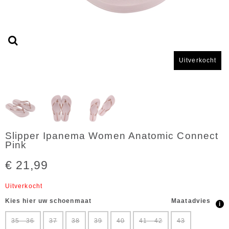
Uitverkocht
Slipper Ipanema Women Anatomic Connect
Pink
€ 21,99
Uitverkocht
Kies hier uw schoenmaat
Maatadvies
i
35 - 36
37
38
39
40
41 - 42
43