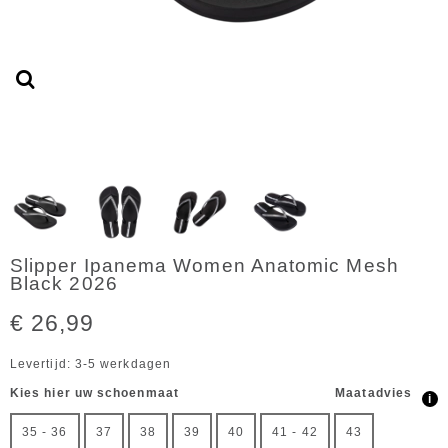
Slipper Ipanema Women Anatomic Mesh
Black 2026
€ 26,99
Levertijd: 3-5 werkdagen
Kies hier uw schoenmaat
Maatadvies
i
35 - 36
37
38
39
40
41 - 42
43