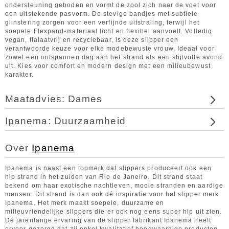
ondersteuning geboden en vormt de zool zich naar de voet voor
een uitstekende pasvorm. De stevige bandjes met subtiele
glinstering zorgen voor een verfijnde uitstraling, terwijl het
soepele Flexpand-materiaal licht en flexibel aanvoelt. Volledig
vegan, ftalaatvrij en recyclebaar, is deze slipper een
verantwoorde keuze voor elke modebewuste vrouw. Ideaal voor
zowel een ontspannen dag aan het strand als een stijlvolle avond
uit. Kies voor comfort en modern design met een milieubewust
karakter.
Maatadvies: Dames
Ipanema: Duurzaamheid
Over
Ipanema
Ipanema is naast een topmerk dat slippers produceert ook een
hip strand in het zuiden van Rio de Janeiro. Dit strand staat
bekend om haar exotische nachtleven, mooie stranden en aardige
mensen. Dit strand is dan ook dé inspiratie voor het slipper merk
Ipanema. Het merk maakt soepele, duurzame en
milieuvriendelijke slippers die er ook nog eens super hip uit zien.
De jarenlange ervaring van de slipper fabrikant Ipanema heeft