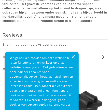
ervoor gezorgd dat zij enkel kwalitatief hoogwaardige producten
fabriceren. Het grootste voordeel van de Ipanema slipper
collectie is dat ze niet alleen op het strand te dragen zijn, maar
ook super hip zijn gewoon onder een skinny jeans bijvoorbeeld in
het dagelijks leven. Alle Ipanema modellen zien er trendy en
modieus uit, net als het zonnige strand in Rio de Janeiro.
Reviews
Er zijn nog geen reviews over dit product
×
Beoordeel dit product
We gebruiken cookies om onze website te
laten functioneren en verkeer op onze
website te analyseren. Ook gebruiken wij en
Andere klanten bekeken ook
onze partners cookies voor
gepersonaliseerde inhoud, aanbiedingen en
advertenties die zo goed mogelijk op uw
interesses aansluiten. Mocht u niet akkoord
gaan, dan plaatsen wij alleen functionele
cookies en cookies om interne analyses uit
te voeren. Er worden in dat geval geen
cookies van derden geplaatst.
Lees verder