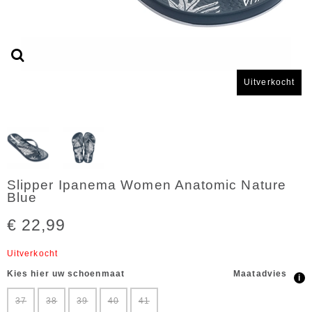
Uitverkocht
Slipper Ipanema Women Anatomic Nature
Blue
€ 22,99
Uitverkocht
Kies hier uw schoenmaat
Maatadvies
i
37
38
39
40
41