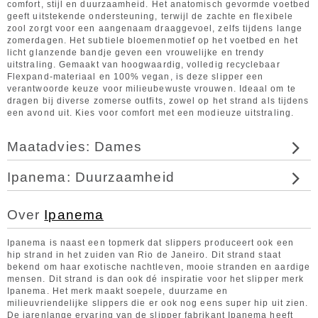
comfort, stijl en duurzaamheid. Het anatomisch gevormde voetbed
geeft uitstekende ondersteuning, terwijl de zachte en flexibele
zool zorgt voor een aangenaam draaggevoel, zelfs tijdens lange
zomerdagen. Het subtiele bloemenmotief op het voetbed en het
licht glanzende bandje geven een vrouwelijke en trendy
uitstraling. Gemaakt van hoogwaardig, volledig recyclebaar
Flexpand-materiaal en 100% vegan, is deze slipper een
verantwoorde keuze voor milieubewuste vrouwen. Ideaal om te
dragen bij diverse zomerse outfits, zowel op het strand als tijdens
een avond uit. Kies voor comfort met een modieuze uitstraling.
Maatadvies: Dames
Ipanema: Duurzaamheid
Over
Ipanema
Ipanema is naast een topmerk dat slippers produceert ook een
hip strand in het zuiden van Rio de Janeiro. Dit strand staat
bekend om haar exotische nachtleven, mooie stranden en aardige
mensen. Dit strand is dan ook dé inspiratie voor het slipper merk
Ipanema. Het merk maakt soepele, duurzame en
milieuvriendelijke slippers die er ook nog eens super hip uit zien.
De jarenlange ervaring van de slipper fabrikant Ipanema heeft