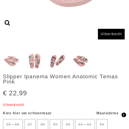
Uitverkocht
Slipper Ipanema Women Anatomic Temas
Pink
€ 22,99
Uitverkocht
Kies hier uw schoenmaat
Maatadvies
i
35 - 36
37
38
39
40
41 - 42
43