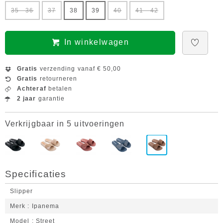
35 - 36
37
38
39
40
41 - 42
In winkelwagen
Gratis
verzending vanaf € 50,00
Gratis
retourneren
Achteraf
betalen
2 jaar
garantie
Verkrijgbaar in 5 uitvoeringen
Specificaties
Slipper
Merk
Ipanema
Model
Street