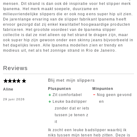
mensen. Dit strand is dan ook dé inspiratie voor het slipper merk
Ipanema. Het merk maakt soepele, duurzame en
milieuvriendelijke slippers die er ook nog eens super hip uit zien.
De jarenlange ervaring van de slipper fabrikant Ipanema heeft
ervoor gezorgd dat zij enkel kwalitatief hoogwaardige producten
fabriceren. Het grootste voordeel van de Ipanema slipper
collectie is dat ze niet alleen op het strand te dragen zijn, maar
ook super hip zijn gewoon onder een skinny jeans bijvoorbeeld in
het dagelijks leven. Alle Ipanema modellen zien er trendy en
modieus uit, net als het zonnige strand in Rio de Janeiro.
Reviews
Blij met mijn slippers
Pluspunten
Minpunten
Aline
Zit comfortabel
Nog geen gevond
29 juni 2026
Leuke badslipper
en
zonder dat er iets
tussen je tenen z
it
Ik zocht een leuke badslipper waarbij ik
niks tussen mijn tenen heb zitten. Deze is