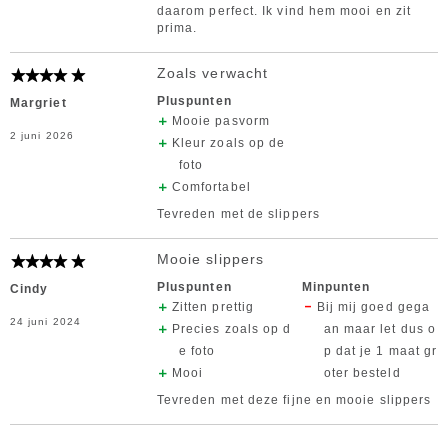
daarom perfect. Ik vind hem mooi en zit
prima.
Zoals verwacht
Pluspunten
Margriet
Mooie pasvorm
2 juni 2026
Kleur zoals op de
foto
Comfortabel
Tevreden met de slippers
Mooie slippers
Pluspunten
Minpunten
Cindy
Zitten prettig
Bij mij goed gega
24 juni 2024
Precies zoals op d
an maar let dus o
e foto
p dat je 1 maat gr
Mooi
oter besteld
Tevreden met deze fijne en mooie slippers