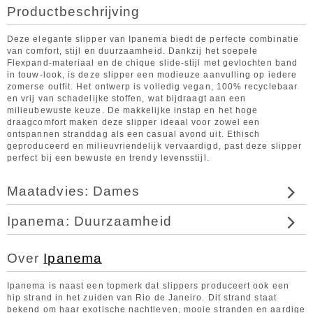
Productbeschrijving
Deze elegante slipper van Ipanema biedt de perfecte combinatie
van comfort, stijl en duurzaamheid. Dankzij het soepele
Flexpand-materiaal en de chique slide-stijl met gevlochten band
in touw-look, is deze slipper een modieuze aanvulling op iedere
zomerse outfit. Het ontwerp is volledig vegan, 100% recyclebaar
en vrij van schadelijke stoffen, wat bijdraagt aan een
milieubewuste keuze. De makkelijke instap en het hoge
draagcomfort maken deze slipper ideaal voor zowel een
ontspannen stranddag als een casual avond uit. Ethisch
geproduceerd en milieuvriendelijk vervaardigd, past deze slipper
perfect bij een bewuste en trendy levensstijl.
Maatadvies: Dames
Ipanema: Duurzaamheid
Over
Ipanema
Ipanema is naast een topmerk dat slippers produceert ook een
hip strand in het zuiden van Rio de Janeiro. Dit strand staat
bekend om haar exotische nachtleven, mooie stranden en aardige