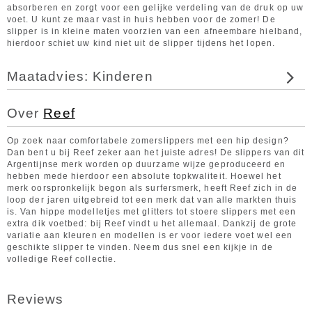
absorberen en zorgt voor een gelijke verdeling van de druk op uw
voet. U kunt ze maar vast in huis hebben voor de zomer! De
slipper is in kleine maten voorzien van een afneembare hielband,
hierdoor schiet uw kind niet uit de slipper tijdens het lopen.
Maatadvies: Kinderen
Over
Reef
Op zoek naar comfortabele zomerslippers met een hip design?
Dan bent u bij Reef zeker aan het juiste adres! De slippers van dit
Argentijnse merk worden op duurzame wijze geproduceerd en
hebben mede hierdoor een absolute topkwaliteit. Hoewel het
merk oorspronkelijk begon als surfersmerk, heeft Reef zich in de
loop der jaren uitgebreid tot een merk dat van alle markten thuis
is. Van hippe modelletjes met glitters tot stoere slippers met een
extra dik voetbed: bij Reef vindt u het allemaal. Dankzij de grote
variatie aan kleuren en modellen is er voor iedere voet wel een
geschikte slipper te vinden. Neem dus snel een kijkje in de
volledige Reef collectie.
Reviews