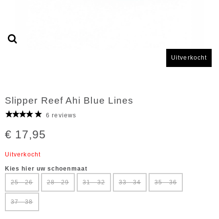
Uitverkocht
Slipper Reef Ahi Blue Lines
6 reviews
€ 17,95
Uitverkocht
Kies hier uw schoenmaat
25 - 26
28 - 29
31 - 32
33 - 34
35 - 36
37 - 38