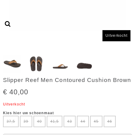
Uitverkocht
Slipper Reef Men Contoured Cushion Brown
€ 40,00
Uitverkocht
Kies hier uw schoenmaat
37,5
39
40
41,5
43
44
45
46