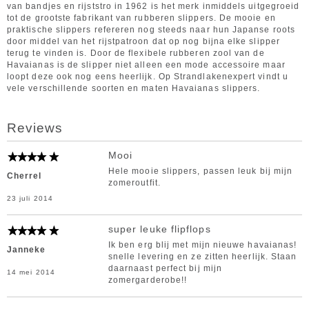
van bandjes en rijststro in 1962 is het merk inmiddels uitgegroeid
tot de grootste fabrikant van rubberen slippers. De mooie en
praktische slippers refereren nog steeds naar hun Japanse roots
door middel van het rijstpatroon dat op nog bijna elke slipper
terug te vinden is. Door de flexibele rubberen zool van de
Havaianas is de slipper niet alleen een mode accessoire maar
loopt deze ook nog eens heerlijk. Op Strandlakenexpert vindt u
vele verschillende soorten en maten Havaianas slippers.
Reviews
Mooi
Hele mooie slippers, passen leuk bij mijn
Cherrel
zomeroutfit.
23 juli 2014
super leuke flipflops
Ik ben erg blij met mijn nieuwe havaianas!
Janneke
snelle levering en ze zitten heerlijk. Staan
daarnaast perfect bij mijn
14 mei 2014
zomergarderobe!!