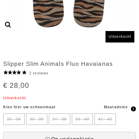
Uitverkocht
Slipper Slim Animals Fluo Havaianas
2 reviews
€ 28,00
Uitverkocht
Kies hier uw schoenmaat
Maatadvies
i
33 - 34
35 - 36
37 - 38
39 - 40
41 - 42