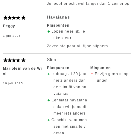
Je loopt er echt wel langer dan 1 zomer op
Havaianas
Pluspunten
Peggy
Lopen heerlijk, le
1 juli 2026
uke kleur
Zoveelste paar al, fijne slippers
Slim
Pluspunten
Minpunten
Marjolein van de Wi
el
Ik draag al 20 jaar
Er zijn geen minp
niets anders dan
unten
16 juli 2025
de slim fit van ha
vaianas.
Eenmaal havaiana
s dan wil je nooit
meer iets anders
Geschikt voor men
sen met smalle v
oeten