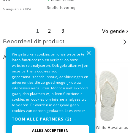
Snelle levering
5 augustus 2024
1
2
3
Volgende
Beoordeel dit product
×
We gebruiken cookies om onze website te
Andere klanten bekeken ook
laten functioneren en verkeer op onze
website te analyseren. Ook gebruiken wij en
onze partners cookies voor
gepersonaliseerde inhoud, aanbiedingen en
advertenties die zo goed mogelijk op uw
interesses aansluiten. Mocht u niet akkoord
gaan, dan plaatsen wij alleen functionele
cookies en cookies om interne analyses uit
te voeren. Er worden in dat geval geen
cookies van derden geplaatst.
Lees verder
TOON ALLE PARTNERS
(2) →
Slipper Slim Sand Golden
Slipper Slim White Havaianas
ALLES ACCEPTEREN
Havaianas