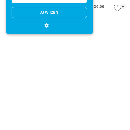
+
+
€ 30,00
€ 23,95
€ 30,00
AFWIJZEN
Slipper OAS Blue Vegan
Slipper OAS Black Vegan
Slippers
Slippers
+
+
€ 100,00
€ 100,00
Direct advies
Mail onze klantenservice