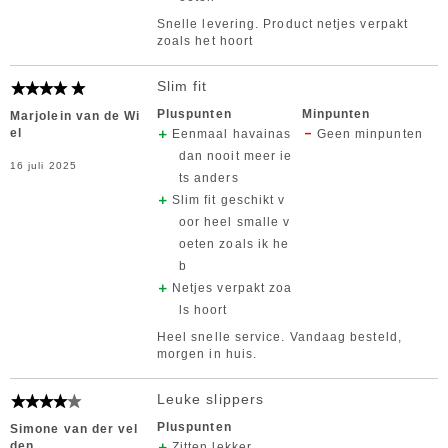
Snelle levering. Product netjes verpakt
zoals het hoort
Slim fit
Pluspunten
Minpunten
Marjolein van de Wi
el
Eenmaal havainas
Geen minpunten
dan nooit meer ie
16 juli 2025
ts anders
Slim fit geschikt v
oor heel smalle v
oeten zoals ik he
b
Netjes verpakt zoa
ls hoort
Heel snelle service. Vandaag besteld,
morgen in huis.
Leuke slippers
Pluspunten
Simone van der vel
den
Zitten lekker