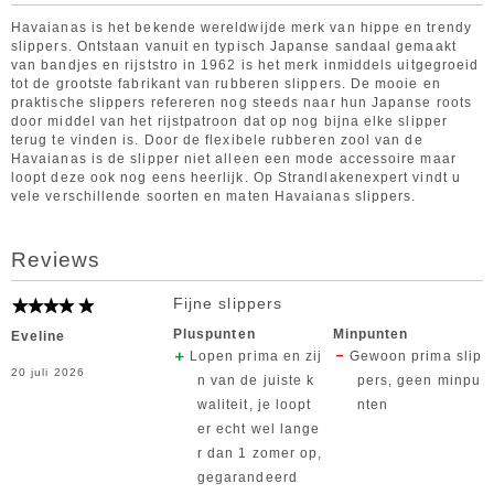
Havaianas is het bekende wereldwijde merk van hippe en trendy
slippers. Ontstaan vanuit en typisch Japanse sandaal gemaakt
van bandjes en rijststro in 1962 is het merk inmiddels uitgegroeid
tot de grootste fabrikant van rubberen slippers. De mooie en
praktische slippers refereren nog steeds naar hun Japanse roots
door middel van het rijstpatroon dat op nog bijna elke slipper
terug te vinden is. Door de flexibele rubberen zool van de
Havaianas is de slipper niet alleen een mode accessoire maar
loopt deze ook nog eens heerlijk. Op Strandlakenexpert vindt u
vele verschillende soorten en maten Havaianas slippers.
Reviews
Fijne slippers
Pluspunten
Minpunten
Eveline
Lopen prima en zij
Gewoon prima slip
20 juli 2026
n van de juiste k
pers, geen minpu
waliteit, je loopt
nten
er echt wel lange
r dan 1 zomer op,
gegarandeerd