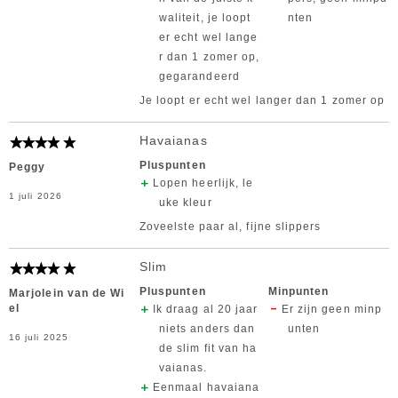
waliteit, je loopt
nten
er echt wel lange
r dan 1 zomer op,
gegarandeerd
Je loopt er echt wel langer dan 1 zomer op
Havaianas
Pluspunten
Peggy
Lopen heerlijk, le
1 juli 2026
uke kleur
Zoveelste paar al, fijne slippers
Slim
Pluspunten
Minpunten
Marjolein van de Wi
el
Ik draag al 20 jaar
Er zijn geen minp
niets anders dan
unten
16 juli 2025
de slim fit van ha
vaianas.
Eenmaal havaiana