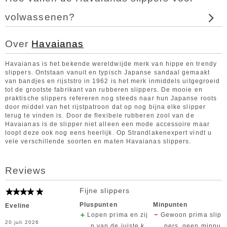
volwassenen?
Over
Havaianas
Havaianas is het bekende wereldwijde merk van hippe en trendy
slippers. Ontstaan vanuit en typisch Japanse sandaal gemaakt
van bandjes en rijststro in 1962 is het merk inmiddels uitgegroeid
tot de grootste fabrikant van rubberen slippers. De mooie en
praktische slippers refereren nog steeds naar hun Japanse roots
door middel van het rijstpatroon dat op nog bijna elke slipper
terug te vinden is. Door de flexibele rubberen zool van de
Havaianas is de slipper niet alleen een mode accessoire maar
loopt deze ook nog eens heerlijk. Op Strandlakenexpert vindt u
vele verschillende soorten en maten Havaianas slippers.
Reviews
Fijne slippers
Pluspunten
Minpunten
Eveline
Lopen prima en zij
Gewoon prima slip
20 juli 2026
n van de juiste k
pers, geen minpu