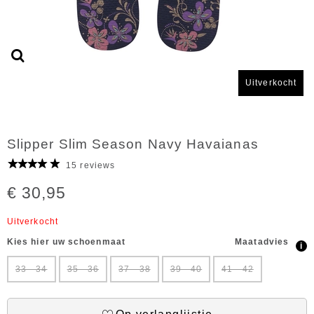
Uitverkocht
Slipper Slim Season Navy Havaianas
15 reviews
€ 30,95
Uitverkocht
Kies hier uw schoenmaat
Maatadvies
i
33 - 34
35 - 36
37 - 38
39 - 40
41 - 42