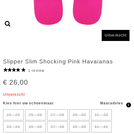
Uitverkocht
Slipper Slim Shocking Pink Havaianas
1 review
€ 26,00
Uitverkocht
Kies hier uw schoenmaat
Maatadvies
i
23 - 24
25 - 26
27 - 28
29 - 30
31 - 32
33 - 34
35 - 36
37 - 38
39 - 40
41 - 42