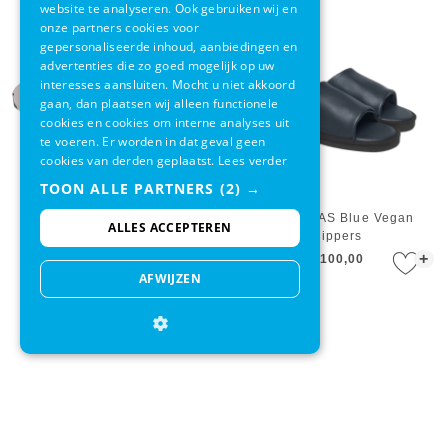
website te analyseren. Ook gebruiken wij en
onze partners cookies voor
gepersonaliseerde inhoud, aanbiedingen en
advertenties die zo goed mogelijk op uw
interesses aansluiten. Mocht u niet akkoord
gaan, dan plaatsen wij alleen functionele
cookies en cookies om interne analyses uit
te voeren. Er worden in dat geval geen
cookies van derden geplaatst.
Lees verder
TOON ALLE PARTNERS
(2) →
Slipper Ipanema Women
Slipper OAS Blue Vegan
ALLES ACCEPTEREN
Animal Print Grey/Bronze
Slippers
+
+
€ 27,99
€ 21,95
€ 100,00
AFWIJZEN