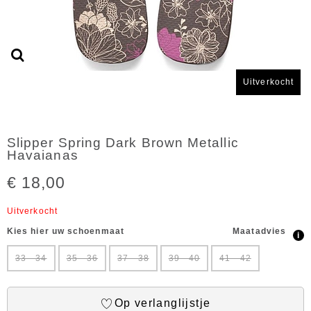
Uitverkocht
Slipper Spring Dark Brown Metallic
Havaianas
€ 18,00
Uitverkocht
Kies hier uw schoenmaat
Maatadvies
i
33 - 34
35 - 36
37 - 38
39 - 40
41 - 42
Op verlanglijstje