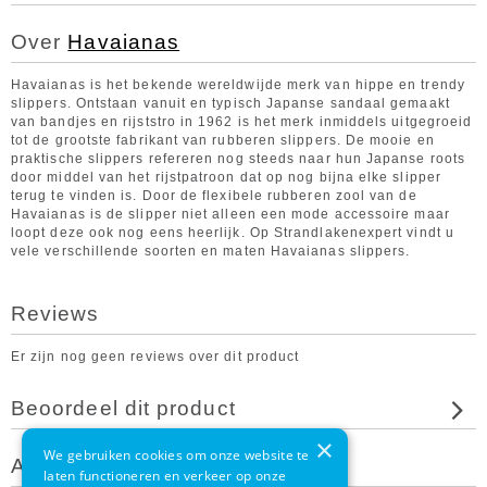
Over
Havaianas
Havaianas is het bekende wereldwijde merk van hippe en trendy
slippers. Ontstaan vanuit en typisch Japanse sandaal gemaakt
van bandjes en rijststro in 1962 is het merk inmiddels uitgegroeid
tot de grootste fabrikant van rubberen slippers. De mooie en
praktische slippers refereren nog steeds naar hun Japanse roots
door middel van het rijstpatroon dat op nog bijna elke slipper
terug te vinden is. Door de flexibele rubberen zool van de
Havaianas is de slipper niet alleen een mode accessoire maar
loopt deze ook nog eens heerlijk. Op Strandlakenexpert vindt u
vele verschillende soorten en maten Havaianas slippers.
Reviews
Er zijn nog geen reviews over dit product
Beoordeel dit product
×
We gebruiken cookies om onze website te
Andere klanten bekeken ook
laten functioneren en verkeer op onze