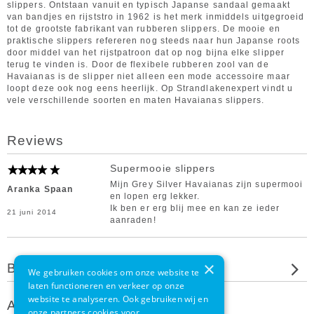
slippers. Ontstaan vanuit en typisch Japanse sandaal gemaakt
van bandjes en rijststro in 1962 is het merk inmiddels uitgegroeid
tot de grootste fabrikant van rubberen slippers. De mooie en
praktische slippers refereren nog steeds naar hun Japanse roots
door middel van het rijstpatroon dat op nog bijna elke slipper
terug te vinden is. Door de flexibele rubberen zool van de
Havaianas is de slipper niet alleen een mode accessoire maar
loopt deze ook nog eens heerlijk. Op Strandlakenexpert vindt u
vele verschillende soorten en maten Havaianas slippers.
Reviews
Supermooie slippers
Mijn Grey Silver Havaianas zijn supermooi
Aranka Spaan
en lopen erg lekker.
Ik ben er erg blij mee en kan ze ieder
21 juni 2014
aanraden!
×
Beoordeel dit product
We gebruiken cookies om onze website te
laten functioneren en verkeer op onze
website te analyseren. Ook gebruiken wij en
Andere klanten bekeken ook
onze partners cookies voor