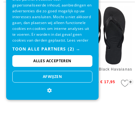
gepersonaliseerde inhoud, aanbiedingen en
advertenties die zo goed mogelijk op uw
interesses aansluiten. Mocht u niet akkoord
gaan, dan plaatsen wij alleen functionele
cookies en cookies om interne analyses uit
te voeren. Er worden in dat geval geen
cookies van derden geplaatst.
Lees verder
TOON ALLE PARTNERS
(2) →
ALLES ACCEPTEREN
Slipper Top White Havaianas
Slipper Top Black Havaianas
AFWIJZEN
+
+
€ 22,00
€ 22,00
€ 17,95