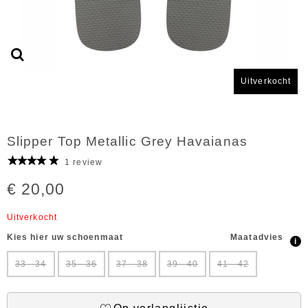
Uitverkocht
Slipper Top Metallic Grey Havaianas
1 review
€ 20,00
Uitverkocht
Kies hier uw schoenmaat
Maatadvies
i
33 - 34
35 - 36
37 - 38
39 - 40
41 - 42