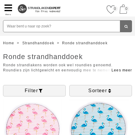
STRANDLAKEN
EXPERT
0
0
Menu
Home
>
Strandhanddoek
>
Ronde strandhanddoek
Ronde strandhanddoek
Ronde strandlakens worden ook wel roundies genoemd.
Roundies zijn lichtgewicht en eenvoudig mee te nemen naar het
strand, zwembad of park. Roundies kunnen worden gebruikt als
strandlaken, picknickkleed of omslagdoek. De strandhanddoeken
hebben felle kleuren en moderne motieven voor een echt
Filter
Sorteer
zomergevoel!