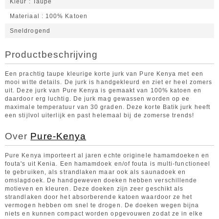
Kleur
Taupe
Materiaal
100% Katoen
Sneldrogend
Productbeschrijving
Een prachtig taupe kleurige korte jurk van Pure Kenya met een
mooi witte details. De jurk is handgekleurd en ziet er heel zomers
uit. Deze jurk van Pure Kenya is gemaakt van 100% katoen en
daardoor erg luchtig. De jurk mag gewassen worden op ee
maximale temperatuur van 30 graden. Deze korte Batik jurk heeft
een stijlvol uiterlijk en past helemaal bij de zomerse trends!
Over
Pure-Kenya
Pure Kenya importeert al jaren echte originele hamamdoeken en
fouta's uit Kenia. Een hamamdoek en/of fouta is multi-functioneel
te gebruiken, als strandlaken maar ook als saunadoek en
omslagdoek. De handgeweven doeken hebben verschillende
motieven en kleuren. Deze doeken zijn zeer geschikt als
strandlaken door het absorberende katoen waardoor ze het
vermogen hebben om snel te drogen. De doeken wegen bijna
niets en kunnen compact worden opgevouwen zodat ze in elke