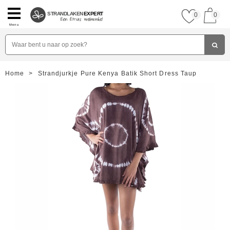
STRANDLAKEN
EXPERT
0
0
Menu
Home
>
Strandjurkje Pure Kenya Batik Short Dress Taup