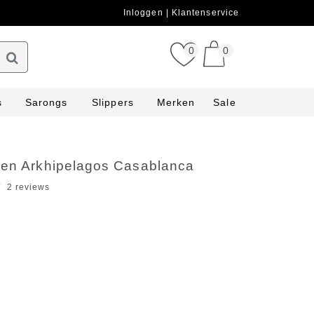
Inloggen
Klantenservice
0
0
s
Sarongs
Slippers
Merken
Sale
ken Arkhipelagos Casablanca
2 reviews