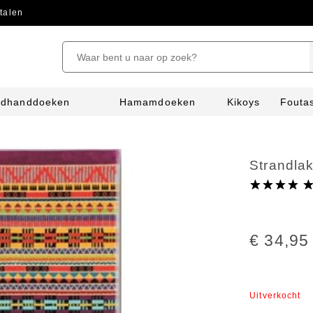
talen
ndhanddoeken
Hamamdoeken
Kikoys
Fouta
Strandla
€ 34,95
Uitverkocht