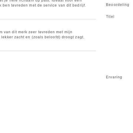
et je hele lichaam op past. Ideaal voor een
Beoordeling
Ik ben tevreden met de service van dit bedrijf.
Titel
 van dit merk zeer tevreden met mijn
k lekker zacht en (zoals beloofd) droogt zagt.
Ervaring