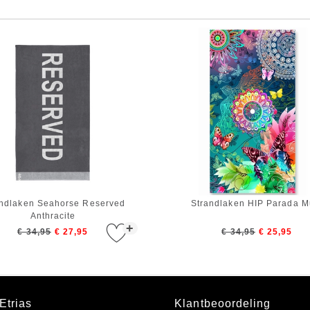
andlaken Seahorse Reserved
Strandlaken HIP Parada Mu
Anthracite
+
€ 34,95
€ 27,95
€ 34,95
€ 25,95
Etrias
Klantbeoordeling