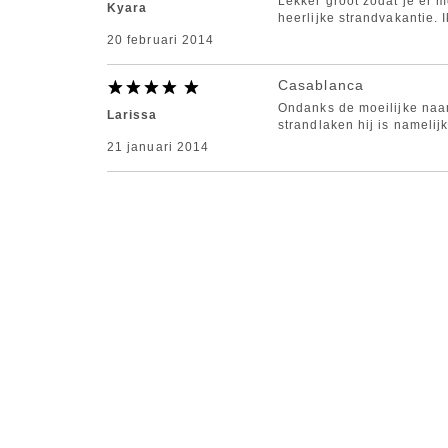
Lekker groot zodat je er m
Kyara
heerlijke strandvakantie. 
20 februari 2014
Casablanca
Ondanks de moeilijke naam
Larissa
strandlaken hij is namelij
21 januari 2014