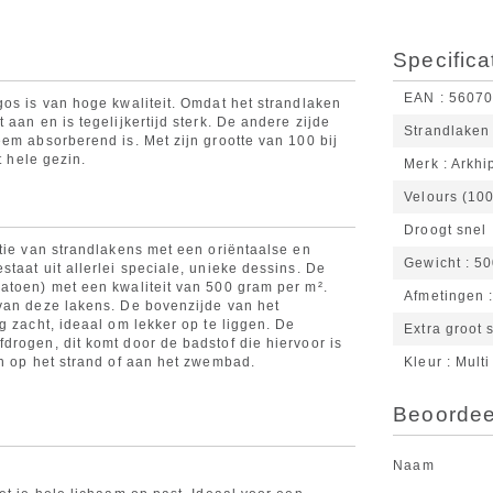
Specifica
EAN
5607
gos is van hoge kwaliteit. Omdat het strandlaken
aan en is tegelijkertijd sterk. De andere zijde
Strandlaken
em absorberend is. Met zijn grootte van 100 bij
t hele gezin.
Merk
Arkhi
Velours (10
Droogt snel
ctie van strandlakens met een oriëntaalse en
Gewicht
50
taat uit allerlei speciale, unieke dessins. De
atoen) met een kwaliteit van 500 gram per m².
Afmetingen
 van deze lakens. De bovenzijde van het
g zacht, ideaal om lekker op te liggen. De
Extra groot 
drogen, dit komt door de badstof die hiervoor is
en op het strand of aan het zwembad.
Kleur
Multi
Beoordeel
Naam