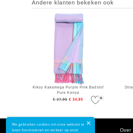
Andere klanten bekeken ook
Kikoy Kakamega Purple Pink Badstof
Str
Pure Kenya
+
€ 37,95
€ 34,95
×
We gebruiken cookies om onze website te
laten functioneren en verkeer op onze
Klantenservice
Over 