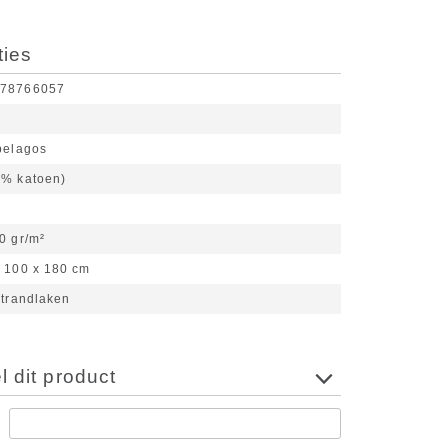
ties
078766057
pelagos
0% katoen)
0 gr/m²
100 x 180 cm
strandlaken
 dit product