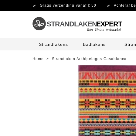
Gratis verzending vanaf € 50
Achteraf be
STRANDLAKEN
EXPERT
Strandlakens
Badlakens
Stra
Home
>
Strandlaken Arkhipelagos Casablanca