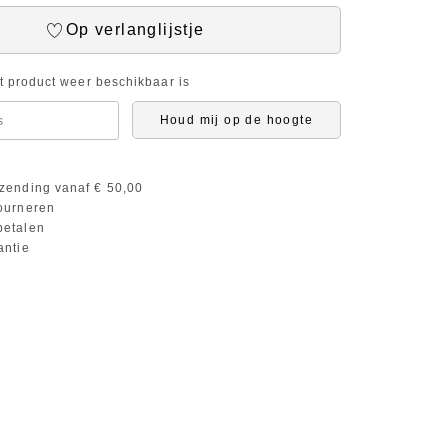
Op verlanglijstje
it product weer beschikbaar is
Houd mij op de hoogte
zending vanaf € 50,00
ourneren
etalen
antie