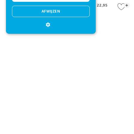
+
+
€ 37,95
€ 34,95
€ 22,95
AFWIJZEN
Strandlaken Seahorse
Strandlaken HIP Parada Multi
Reserved Anthracite
+
+
€ 34,95
€ 27,95
€ 34,95
€ 25,95
Direct advies
Mail onze klantenservice