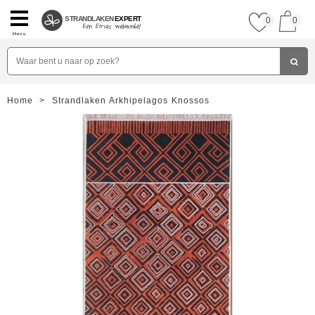
STRANDLAKEN
EXPERT
0
0
Menu
Home
>
Strandlaken Arkhipelagos Knossos