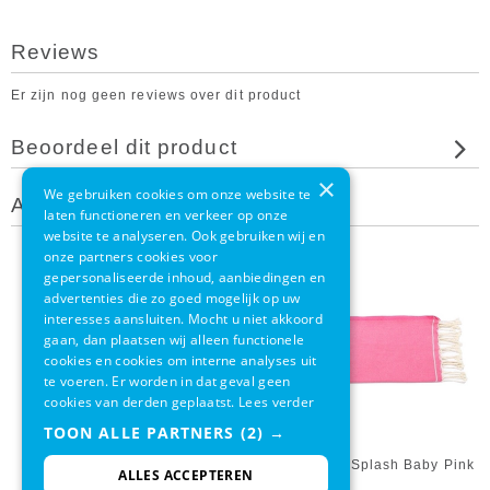
Reviews
Er zijn nog geen reviews over dit product
Beoordeel dit product
×
We gebruiken cookies om onze website te
Andere klanten bekeken ook
laten functioneren en verkeer op onze
website te analyseren. Ook gebruiken wij en
onze partners cookies voor
gepersonaliseerde inhoud, aanbiedingen en
advertenties die zo goed mogelijk op uw
interesses aansluiten. Mocht u niet akkoord
gaan, dan plaatsen wij alleen functionele
cookies en cookies om interne analyses uit
te voeren. Er worden in dat geval geen
cookies van derden geplaatst.
Lees verder
TOON ALLE PARTNERS
(2) →
Kikoy Kakamega Purple Pink
Call It Fouta Splash Baby Pink
ALLES ACCEPTEREN
Badstof Pure Kenya