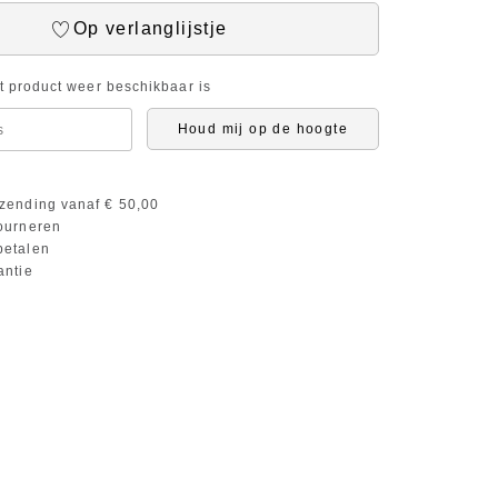
Op verlanglijstje
it product weer beschikbaar is
Houd mij op de hoogte
zending vanaf € 50,00
ourneren
etalen
antie