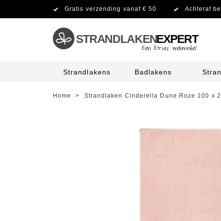
Gratis verzending vanaf € 50
Achteraf be
STRANDLAKEN
EXPERT
Strandlakens
Badlakens
Stra
Home
>
Strandlaken Cinderella Dune Roze 100 x 