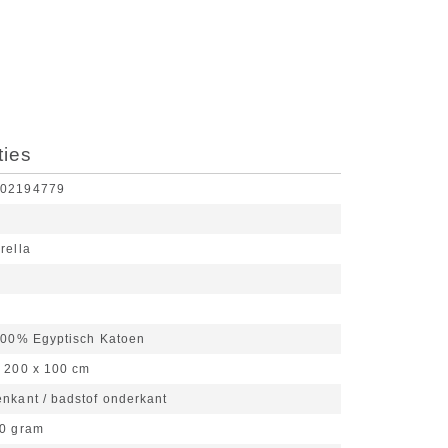
ties
002194779
rella
e
00% Egyptisch Katoen
200 x 100 cm
nkant / badstof onderkant
0 gram