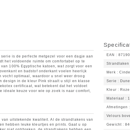
Specifica
EAN
8719
 serie is de perfecte metgezel voor een dagje aan
edt het voldoende ruimte om comfortabel op te
Strandlaken
t van 100% Egyptische katoen, wat zorgt voor een
ovenkant en badstof onderkant voelen heerlijk
Merk
Cinde
n vocht optimaal, waardoor u snel weer droog
 design in de kleur Pink straalt u stijl en klasse
Serie
Dun
ekotex certificaat, wat betekent dat het voldoet
Kleur
Roze
de ideale keuze voor wie op zoek is naar comfort,
Materiaal
1
Afmetingen
Velours bove
 van uitstekende kwaliteit. Al de strandlakens van
n hebben leuke kleurtjes en prints. Gaat u op
Gewicht
84
eker niet ontrbreken, de strandlakens hebben een