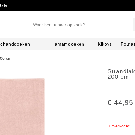
talen
ndhanddoeken
Hamamdoeken
Kikoys
Fouta
200 cm
Strandla
200 cm
€ 44,95
Uitverkocht