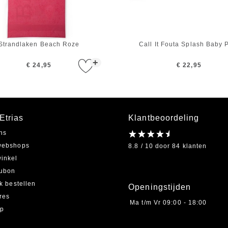
Strandlaken Beach Roze
Call It Fouta Splash Baby 
+
€ 24,95
€ 22,95
Etrias
Klantbeoordeling
ns
webshops
8.8 / 10 door 84 klanten
inkel
ubon
jk bestellen
Openingstijden
res
Ma t/m Vr
09:00 - 18:00
ap