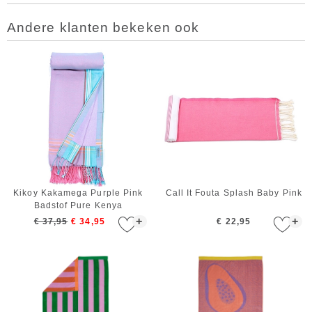
Andere klanten bekeken ook
Kikoy Kakamega Purple Pink
Call It Fouta Splash Baby Pink
Badstof Pure Kenya
+
+
€ 37,95
€ 34,95
€ 22,95