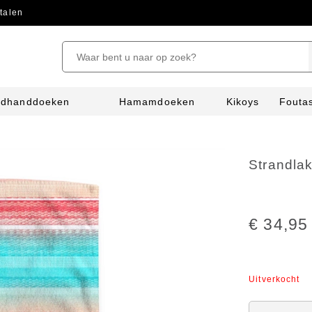
talen
ndhanddoeken
Hamamdoeken
Kikoys
Fouta
Strandla
€ 34,95
Uitverkocht