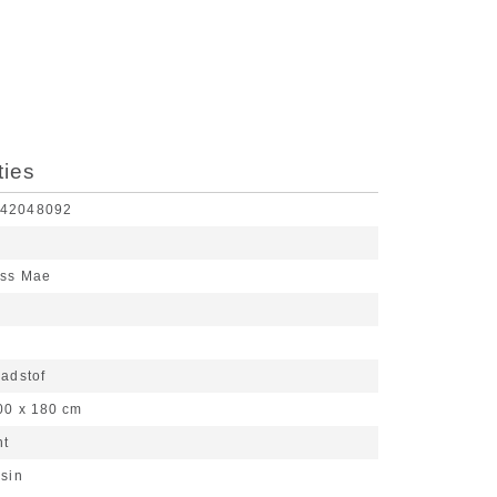
ties
242048092
ess Mae
y
adstof
00 x 180 cm
ht
ssin