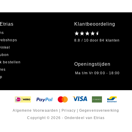
Etrias
Klantbeoordeling
ns
webshops
8.8 / 10 door 84 klanten
inkel
ubon
jk bestellen
Openingstijden
res
Ma t/m Vr
09:00 - 18:00
ap
Algemene Voorwaarden
|
Privacy
|
Gegevensverwerking
Copyright © 2026 - Onderdeel van Etrias