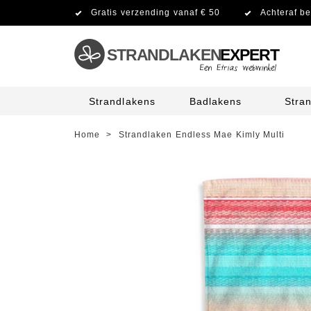
Gratis verzending vanaf € 50
Achteraf be
STRANDLAKEN
EXPERT
Strandlakens
Badlakens
Stra
Home
>
Strandlaken Endless Mae Kimly Multi