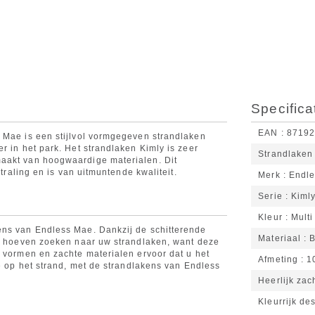
Specifica
EAN
8719
 Mae is een stijlvol vormgegeven strandlaken
r in het park. Het strandlaken Kimly is zeer
Strandlaken
aakt van hoogwaardige materialen. Dit
straling en is van uitmuntende kwaliteit.
Merk
Endl
Serie
Kiml
Kleur
Multi
ens van Endless Mae. Dankzij de schitterende
Materiaal
B
er hoeven zoeken naar uw strandlaken, want deze
e vormen en zachte materialen ervoor dat u het
Afmeting
1
je op het strand, met de strandlakens van Endless
Heerlijk zac
Kleurrijk de