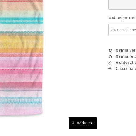
Mail mij als d
Gratis
ver
Gratis
ret
Achteraf
b
2 jaar
gar
Uitverkocht