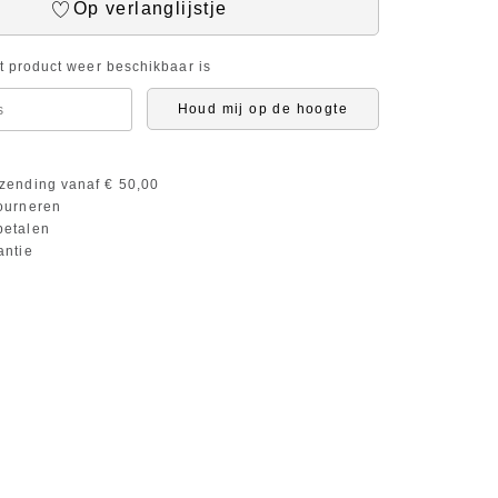
Op verlanglijstje
it product weer beschikbaar is
Houd mij op de hoogte
zending vanaf € 50,00
ourneren
etalen
antie