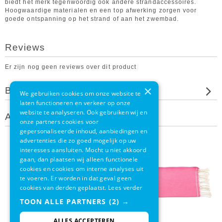
biedt het merk tegenwoordig ook andere strandaccessoires.
Hoogwaardige materialen en een top afwerking zorgen voor
goede ontspanning op het strand of aan het zwembad.
Reviews
Er zijn nog geen reviews over dit product
×
Beoordeel dit product
We gebruiken cookies om onze website te
laten functioneren en verkeer op onze
website te analyseren. Ook gebruiken wij en
Andere klanten bekeken ook
onze partners cookies voor
gepersonaliseerde inhoud, aanbiedingen en
advertenties die zo goed mogelijk op uw
interesses aansluiten. Mocht u niet akkoord
gaan, dan plaatsen wij alleen functionele
cookies en cookies om interne analyses uit
te voeren. Er worden in dat geval geen
cookies van derden geplaatst.
Lees verder
TOON ALLE PARTNERS
(2) →
ALLES ACCEPTEREN