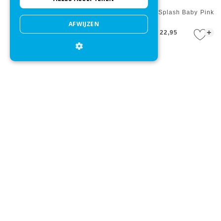
Kikoy Kakamega Purple Pink
Call It Fouta Splash Baby Pink
Badstof Pure Kenya
AFWIJZEN
+
+
€ 37,95
€ 34,95
€ 22,95
Strandlaken Seahorse
Strandlaken KAAT Amsterdam
Blackpool Bruin
Belize Groen
+
+
€ 29,95
€ 23,95
€ 39,95
€ 27,95
Direct advies